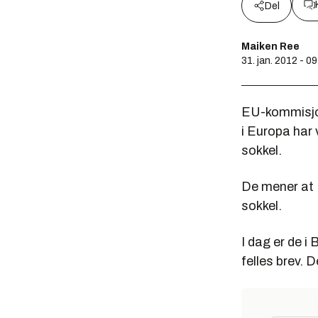
Del
Maiken Ree
31. jan. 2012 - 0
EU-kommisjone
i Europa har
sokkel.
De mener at E
sokkel.
I dag er de i
felles brev. 