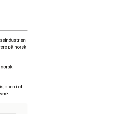
assindustrien
vere på norsk
 norsk
sjonen i et
verk.