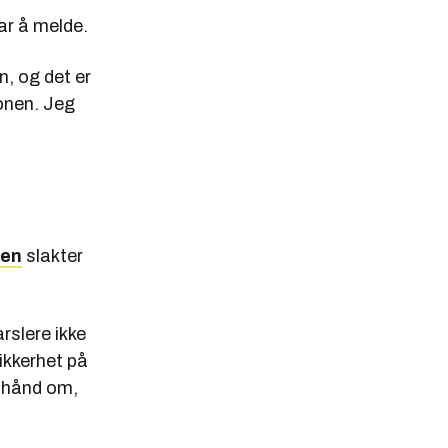
ar å melde.
n, og det er
onen. Jeg
sen
slakter
rslere ikke
sikkerhet på
a hånd om,