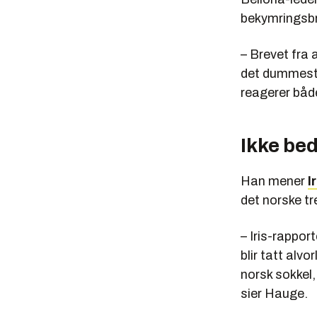
bekymringsbr
– Brevet fra a
det dummeste
reagerer både
Ikke bed
Han mener
I
det norske t
– Iris-rappor
blir tatt alv
norsk sokkel,
sier Hauge.