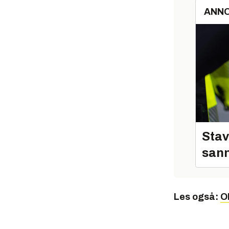
ANN
Stav
sann
Les også:
O