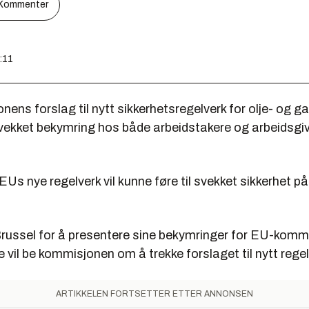
Kommenter
9:11
ns forslag til nytt sikkerhetsregelverk for olje- og g
 vekket bekymring hos både arbeidstakere og arbeidsgi
Us nye regelverk vil kunne føre til svekket sikkerhet på
 Brussel for å presentere sine bekymringer for EU-kommi
De vil be kommisjonen om å trekke forslaget til nytt regel
ARTIKKELEN FORTSETTER ETTER ANNONSEN