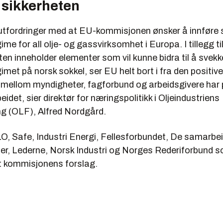
 sikkerheten
re utfordringer med at EU-kommisjonen ønsker å innfør
ime for all olje- og gassvirksomhet i Europa. I tillegg til
en inneholder elementer som vil kunne bidra til å svekk
imet på norsk sokkel, ser EU helt bort i fra den positive
mellom myndigheter, fagforbund og arbeidsgivere har
eidet, sier direktør for næringspolitikk i Oljeindustriens
g (OLF), Alfred Nordgård.
LO, Safe, Industri Energi, Fellesforbundet, De samarbe
er, Lederne, Norsk Industri og Norges Rederiforbund s
kommisjonens forslag.