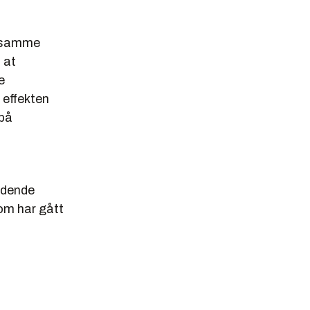
e samme
 at
e
 effekten
 på
idende
om har gått