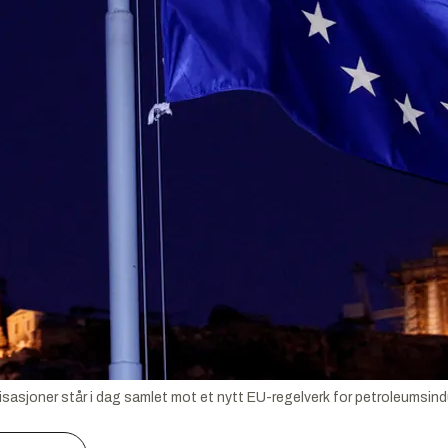
sasjoner står i dag samlet mot et nytt EU-regelverk for petroleumsind