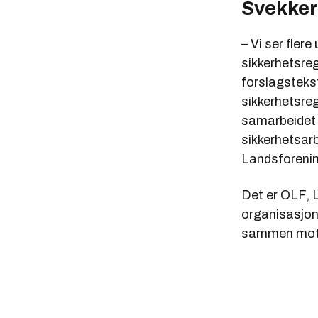
Svekker
– Vi ser fle
sikkerhetsreg
forslagstekst
sikkerhetsreg
samarbeidet 
sikkerhetsarb
Landsforenin
Det er OLF, 
organisasjon
sammen mot 