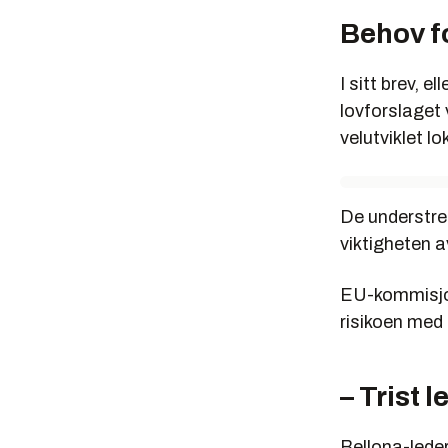
Behov f
I sitt brev, 
lovforslaget 
velutviklet l
De understre
viktigheten 
EU-kommisjon
risikoen med
– Trist 
Bellona-leder