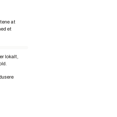
rtene at
med et
r lokalt,
old.
edusere