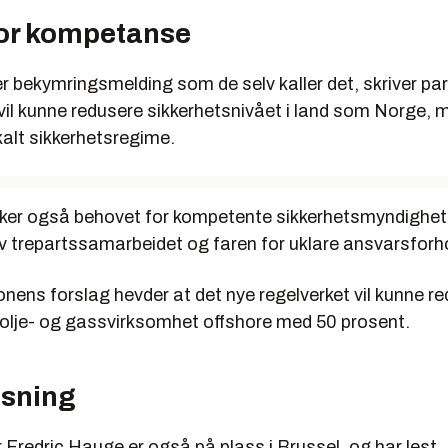
or kompetanse
eller bekymringsmelding som de selv kaller det, skriver pa
vil kunne redusere sikkerhetsnivået i land som Norge, 
okalt sikkerhetsregime.
ker også behovet for kompetente sikkerhetsmyndighete
av trepartssamarbeidet og faren for uklare ansvarsforh
ens forslag hevder at det nye regelverket vil kunne r
 olje- og gassvirksomhet offshore med 50 prosent.
lesning
 Fredric Hauge er også på plass i Brussel, og har lest