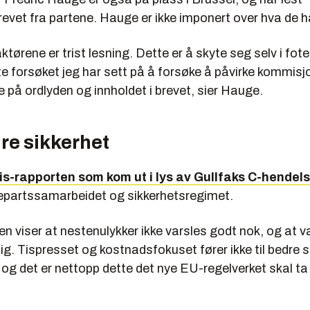
evet fra partene. Hauge er ikke imponert over hva de h
ktørene er trist lesning. Dette er å skyte seg selv i fote
 forsøket jeg har sett på å forsøke å påvirke kommisj
 på ordlyden og innholdet i brevet, sier Hauge.
re sikkerhet
ris-rapporten som kom ut i lys av Gullfaks C-hendel
repartssamarbeidet og sikkerhetsregimet.
ten viser at nestenulykker ikke varsles godt nok, og at va
orlig. Tispresset og kostnadsfokuset fører ikke til bedre 
 og det er nettopp dette det nye EU-regelverket skal t