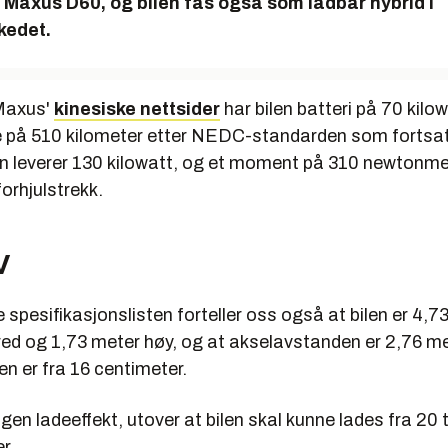
lt Maxus D60, og bilen fås også som ladbar hybrid i
edet.
Maxus'
kinesiske nettsider
har bilen batteri på 70 kilo
e på 510 kilometer etter NEDC-standarden som fortsatt
n leverer 130 kilowatt, og et moment på 310 newtonmet
orhjulstrekk.
V
 spesifikasjonslisten forteller oss også at bilen er 4,7
red og 1,73 meter høy, og at akselavstanden er 2,76 me
n er fra 16 centimeter.
gen ladeeffekt, utover at bilen skal kunne lades fra 20 t
r.