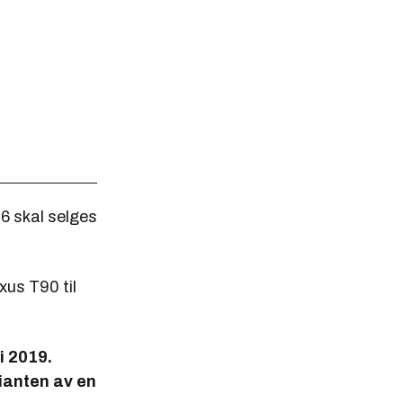
6 skal selges
xus T90 til
i 2019.
rianten av en