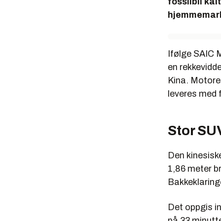
fossilbil ka
hjemmemark
Ifølge SAIC 
en rekkevidd
Kina. Motore
leveres med f
Stor SU
Den kinesiske
1,86 meter b
Bakkeklaringe
Det oppgis in
på 33 minutte