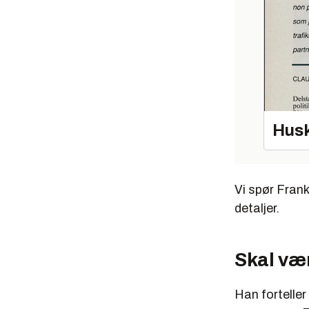
Husk
Vi spør Fran
detaljer.
Skal vær
Han forteller