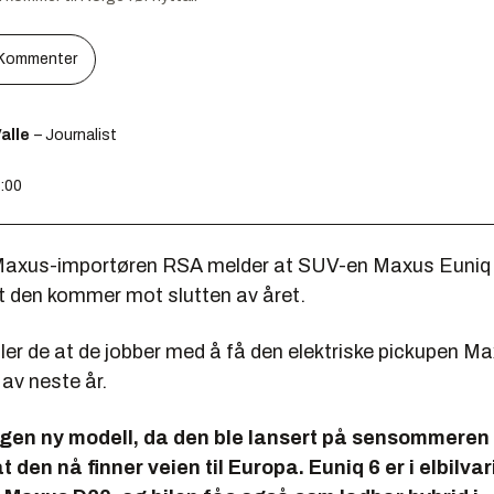
Kommenter
alle
– Journalist
7:00
axus-importøren RSA melder at SUV-en Maxus Euniq 
at den kommer mot slutten av året.
teller de at de jobber med å få den elektriske pickupen Ma
 av neste år.
ngen ny modell, da den ble lansert på sensommeren 
t den nå finner veien til Europa. Euniq 6 er i elbilva