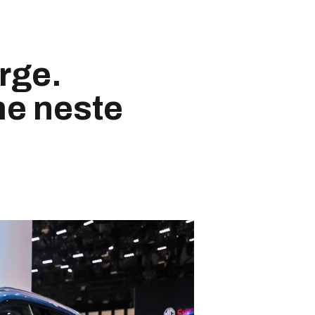
rge.
e neste