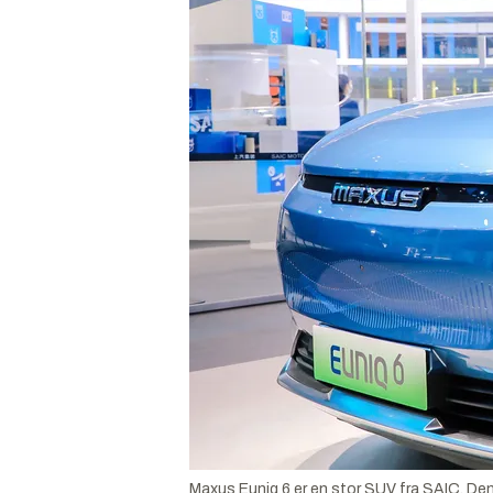
Maxus Euniq 6 er en stor SUV fra SAIC. Den 