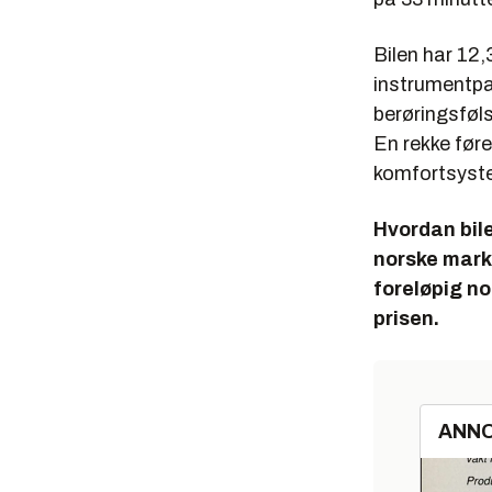
Bilen har 12
instrumentpa
berøringsføl
En rekke før
komfortsyste
Hvordan bile
norske marke
foreløpig no
prisen.
ANN