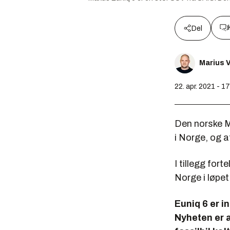
Del
Marius V
22. apr. 2021 - 1
Den norske M
i Norge, og 
I tillegg for
Norge i løpet
Euniq 6 er i
Nyheten er a