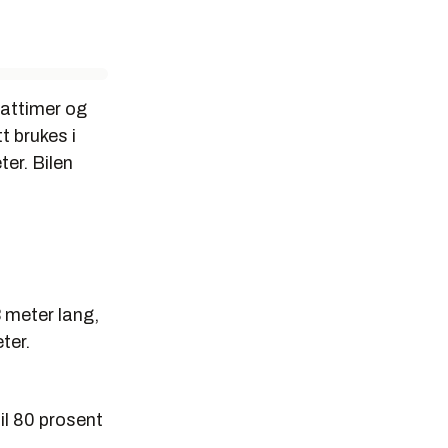
wattimer og
 brukes i
er. Bilen
3 meter lang,
ter.
il 80 prosent