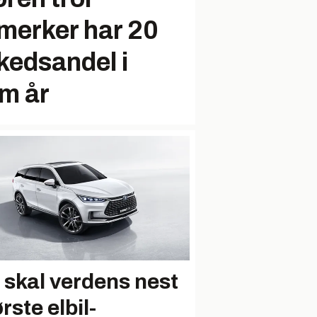
lmerker har 20
kedsandel i
m år
 skal verdens nest
rste elbil­