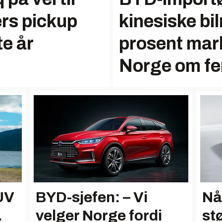
rs pickup
kinesiske bi
e år
prosent mar
Norge om fe
UV
BYD-sjefen: – Vi
Nå
.
velger Norge fordi
stø