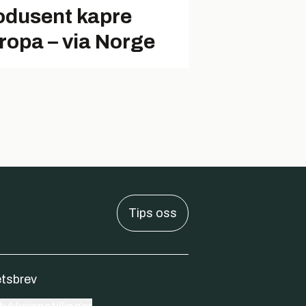
odusent kapre
ropa – via Norge
Tips oss
tsbrev