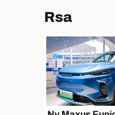
Rsa
Ny Maxus Euniq 