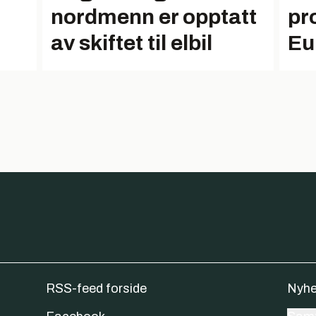
nordmenn er opptatt
pr
av skiftet til elbil
Eu
RSS-feed forside
Nyhe