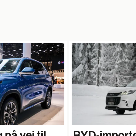
på vei til
BYD-importø