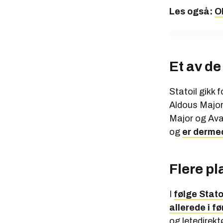
Les også:
O
Et av de
Statoil gikk 
Aldous Major 
Major og Aval
og
er dermed
Flere pl
I
følge Stato
allerede i f
og letedirekt