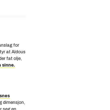
anslag for
tyr at Aldous
r fat olje,
 sinne.
dsnes
ig dimensjon,
or seg en