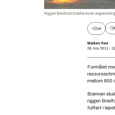
Riggen Bredford Dolphin borer avgrensnin
Del
Maiken Ree
28. nov. 2011 - 1
Formålet med
ressursestima
mellom 800 og
Brønnen skal 
riggen Bredf
fullført i løp