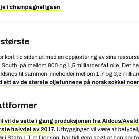
lje i champagneligaen
 største
for kort tid siden ut med en oppjustering av sine ressurs
South, på mellom 900 og 1,5 milliarder fat olje. Det be
dsnes til sammen inneholder mellom 1,7 og 3,3 milliarde
 ett av de største oljefunnene på norsk sokkel noen
attformer
il vil de sette i gang produksjonen fra Aldous/Aval
ørste halvdel av 2017.
Utbyggingen vil være at betydel
ør i Statoil, Tim Dodson, har tidligere sagt at han ser f