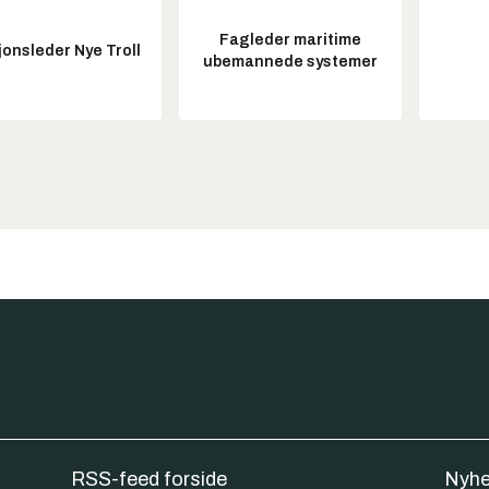
Fagleder maritime
onsleder Nye Troll
ubemannede systemer
RSS-feed forside
Nyhe