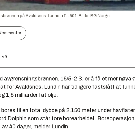
gsbrønnen på Avaldsnes-funnet i PL 501.
Bilde:
BG Norge
Kommenter
2:49
 avgrensningsbrønnen, 16/5-2 S, er å få et mer nøyak
t for Avaldsnes. Lundin har tidligere fastslått at funn
 1,8 milliarder fat olje.
bores til en total dybde på 2.150 meter under havflaten
ord Dolphin som står fore borearbeidet. Boreoperasjone
et av 40 dager, melder Lundin.