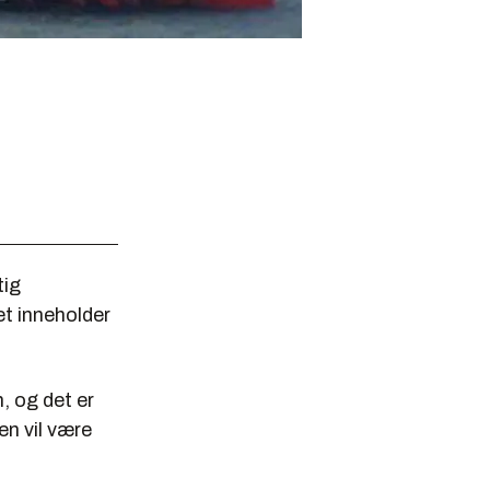
tig
et inneholder
, og det er
n vil være