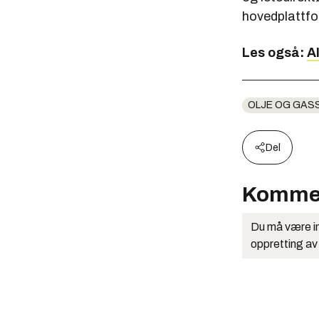
hovedplattfor
Les også:
A
OLJE OG GAS
Del
Komme
Du må være in
oppretting av