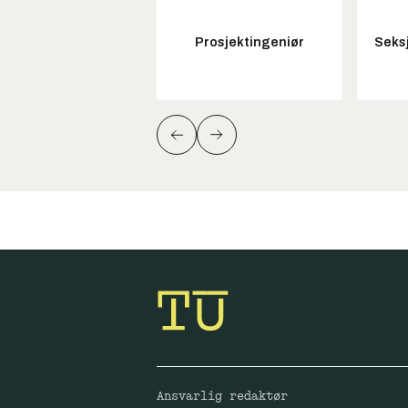
Prosjektingeniør
Seksj
Ansvarlig redaktør