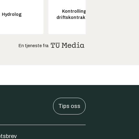
Kontrollingeniør
Senio
Hydrolog
driftskontrakt elektro
konstr
En tjeneste fra
Tips oss
tsbrev