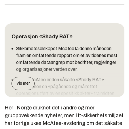
Operasjon «Shady RAT»
Sikkerhetsselskapet Mcafee la denne måneden
fram en omfattende rapport om et av tidenes mest
omfattende dataangrep mot bedrifter, regjeringer
og organisasjoner verden over.
Ifølge McAfee er den såkalte «Shady RAT»-
Vis mer
operasjonen en «pågående og målrettet
operasjon utført av én spesifikk aktør» fra midten
av 2006 og fram til i dag.
Her i Norge druknet det i andre og mer
Navnet spiller ikke bare på ordet rotte, men på
gruoppvekkende nyheter, men i it-sikkerhetsmiljøet
akronymet RAT (Remote Access Tool).
har forrige ukes McAfee-avsløring om det såkalte
Angrepene har rammet minst 72 organisasjoner,