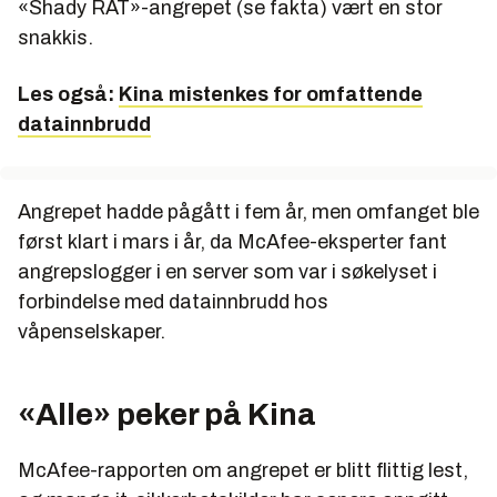
«Shady RAT»-angrepet (se fakta) vært en stor
deriblant våpenleverandører, globale konserner,
snakkis.
FN og Den internasjonale olympiske komité (IOC).
Valget av angrepsmål (blant annet
Les også:
Kina mistenkes for omfattende
antidopingbyrået WADA) og timingen (i tiden rundt
datainnbrudd
Beijing-OL i 2008) er blant mange momenter som
peker i retning av Kina.
Kinesiske myndigheter har avvist anklagene som
Angrepet hadde pågått i fem år, men omfanget ble
«uansvarlige».
først klart i mars i år, da McAfee-eksperter fant
angrepslogger i en server som var i søkelyset i
Kineserne mistenkt – igjen
forbindelse med datainnbrudd hos
Opphavet til cyberangrep og cyberspionasje lar seg
våpenselskaper.
sannsynliggjøre – men ytterst sjelden bekrefte helt
sikkert.
«Alle» peker på Kina
Kinas Folkets frigjøringshær har en av de mest
aggressive militærdoktrinene for elektronisk
McAfee-rapporten om angrepet er blitt flittig lest,
krigføring, og må finne seg i å være hovedmistenkt i