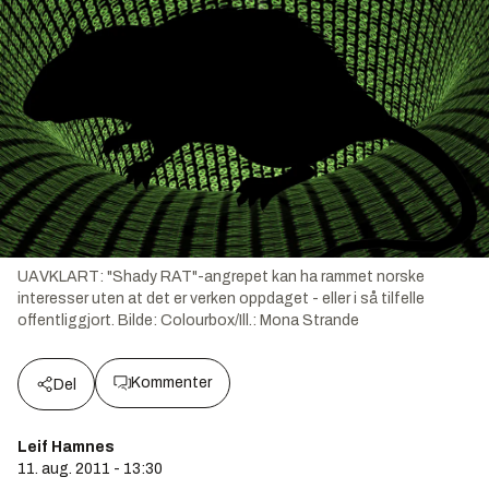
UAVKLART: "Shady RAT"-angrepet kan ha rammet norske
interesser uten at det er verken oppdaget - eller i så tilfelle
offentliggjort.
Bilde:
Colourbox/Ill.: Mona Strande
Kommenter
Del
Leif Hamnes
11. aug. 2011 - 13:30