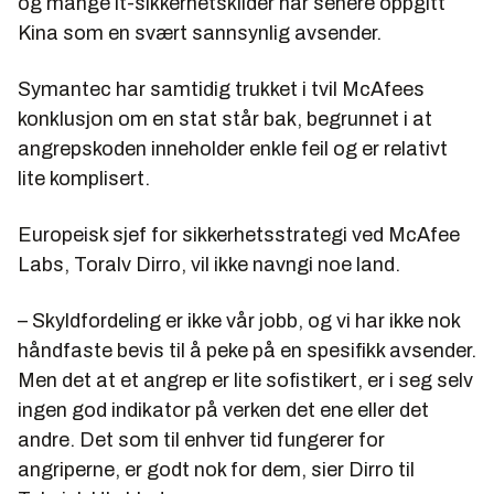
en rekke av historiens største cyberoperasjoner –
og mange it-sikkerhetskilder har senere oppgitt
tross at anklagene alltid er blitt kategorisk benektet
Kina som en svært sannsynlig avsender.
(så også denne gangen).
Symantec har samtidig trukket i tvil McAfees
Her et knippe av de mest spektakulære:
konklusjon om en stat står bak, begrunnet i at
2001: «Code Red»:
En dataorm i mange
angrepskoden inneholder enkle feil og er relativt
varianter fra juli 2001, som infiserte over 300 000
lite komplisert.
maskiner i USA. Ormen var tidsbestemt: Fra dag
1–19 spredte den seg, dag 20–27 samkjørte den
Europeisk sjef for sikkerhetsstrategi ved McAfee
infiserte maskiner til tjenestenektangrep mot
Labs, Toralv Dirro, vil ikke navngi noe land.
offentlige nettsteder, før den gikk i hvilemodus ut
måneden. Det krevde felles innsats fra
myndighetene og USAs nettleverandører for å
– Skyldfordeling er ikke vår jobb, og vi har ikke nok
hindre ormen fra å gjøre stor skade. Nettsteder
håndfaste bevis til å peke på en spesifikk avsender.
som gikk ned, fikk påskriften «Hacked by
Men det at et angrep er lite sofistikert, er i seg selv
Chinese».
ingen god indikator på verken det ene eller det
2003/2004: Operasjon «Titan Rain»:
andre. Det som til enhver tid fungerer for
Koordinerte angrep på offentlige og private
angriperne, er godt nok for dem, sier Dirro til
datasentraler i USA, trolig med forsvars-