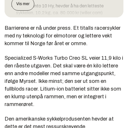
Vis mer
Willier Cento 10 Hy, hevder å ha den letteste
sykkelen, 10,2 kg, ca. 80.000 kr (wilier.com)
Ciopollini-sykler, el-racer landevei underveis.
Barrierene er nå under press. Et titalls racersykler
(meipollini.com)
med ny teknologi for elmotorer og lettere vekt
Bianchi Aria E-Road. Ingen pris eller vekt oppgitt.
kommer til Norge før året er omme.
(bianchi.com)
Vivax Assist motor (vivax-assist.com) Enkel og
Specialized S-Works Turbo Creo SL veier 11,9 kilo i
liten motor (200 watt), som også kan leveres som
den råeste utgaven. Det skal være én kilo lettere
IPP (Invisible Performance Package), uten at den
enn andre modeller med samme utgangspunkt,
er synlig. Batteriet varer kun én time. Samme
ifølge Myrset. Ikke minst; den ser ut som en
konsept som har blitt brukt til juks i konkurranser
fullblods racer. Litium-ion batteriet sitter ikke som
fordi motoren ikke synes.
en klump utenpå rammen, men er integrert i
rammerøret.
Den amerikanske sykkelprodusenten hevder at
dette er det mest ressurskrevende