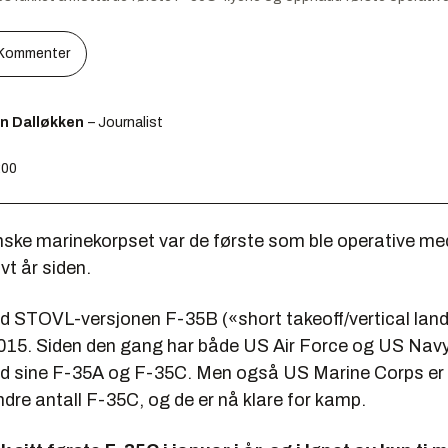
Kommenter
en Dalløkken
– Journalist
:00
ske marinekorpset var de første som ble operative me
vt år siden.
d STOVL-versjonen F-35B («short takeoff/vertical lan
5. Siden den gang har både US Air Force og US Navy 
d sine F-35A og F-35C. Men også US Marine Corps er 
ndre antall F-35C, og de er nå klare for kamp.