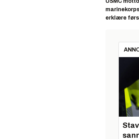
USMC mottok 
marinekorpse
erklære før
ANN
Stav
sann