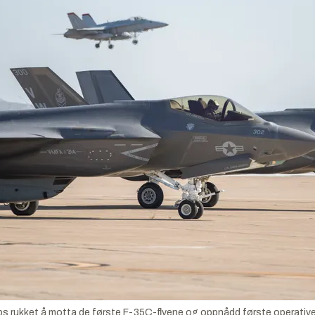
rps rukket å motta de første F-35C-flyene og oppnådd første operative