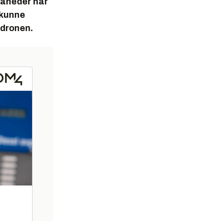
 måneder har
 kunne
adronen.