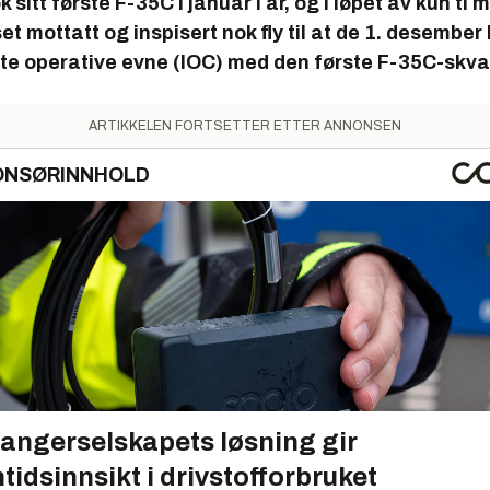
sitt første F-35C i januar i år, og i løpet av kun ti
t mottatt og inspisert nok fly til at de 1. desember
ste operative evne (IOC) med den første F-35C-skv
ARTIKKELEN FORTSETTER ETTER ANNONSEN
ONSØRINNHOLD
angerselskapets løsning gir
tidsinnsikt i drivstofforbruket