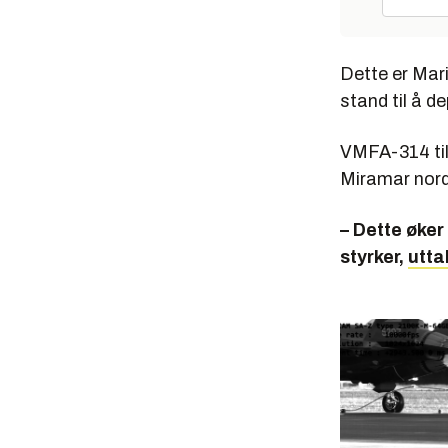
Dette er Mar
stand til å d
VMFA-314 til
Miramar nord 
– Dette øker 
styrker,
utta