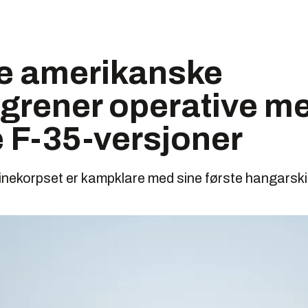
le amerikanske
sgrener operative m
 F-35-versjoner
nekorpset er kampklare med sine første hangarski