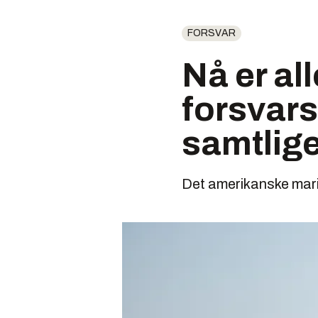
FORSVAR
Nå er al
forsvar
samtlige
Det amerikanske mari