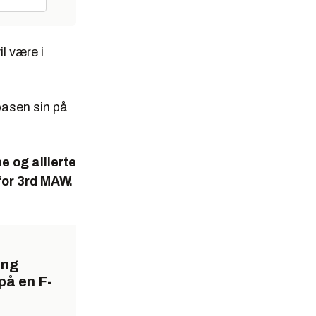
l være i
basen sin på
ne og allierte
for 3rd MAW.
ing
på en F-