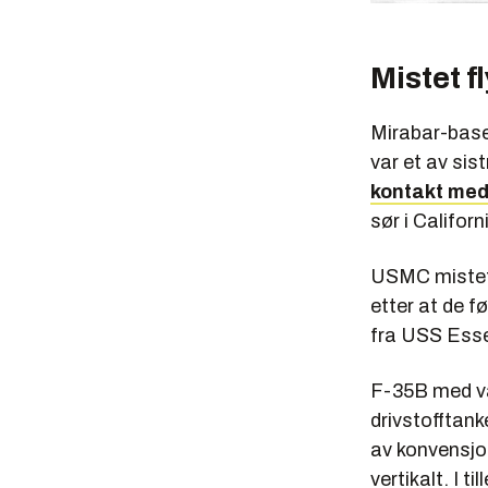
Mistet f
Mirabar-base
var et av sis
kontakt med 
sør i Californ
USMC mistet 
etter at de f
fra USS Esse
F-35B med vå
drivstofftan
av konvensjo
vertikalt. I 