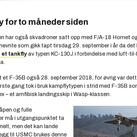
ly for to måneder siden
n har også skvadroner satt opp med F/A-18 Hornet o
tnevnte som gikk tapt tirsdag 29. september i år da det
et tankfly
av typen KC-130J i forbindelse med luft-til-
ia.
et F-35B også 28. september 2018, for øvrig var det
ørste gang tok i bruk kampflytypen i strid med F-35B s
x – et amfibisk landingsskip i Wasp-klassen.
pen og fulle
ker må i utgangspunktet ta
nelt, men det kan lande
tillegg til USMC brukes denne