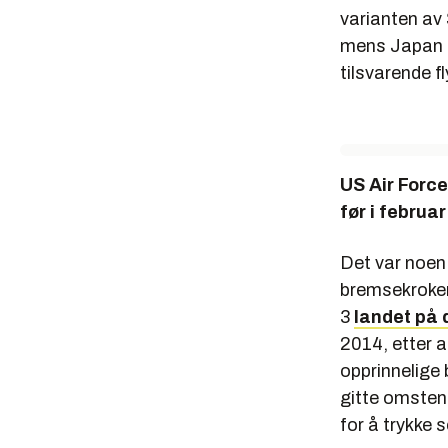
varianten av 
mens Japan 
tilsvarende fl
US Air Force
før i februa
Det var noen
bremsekroken 
3
landet på 
2014, etter a
opprinnelige
gitte omstend
for å trykke 