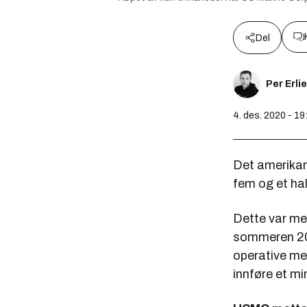
Del
Per Erli
4. des. 2020 - 19
Det amerikan
fem og et hal
Dette var me
sommeren 201
operative me
innføre et mi