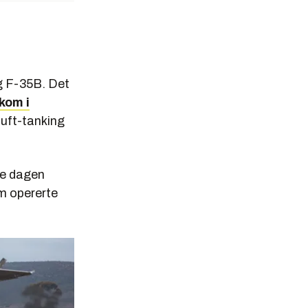
g F-35B. Det
kom i
luft-tanking
te dagen
om opererte