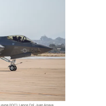
 evne (IOC).
Lance Cpl. Juan Anaya