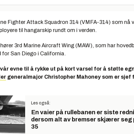
ine Fighter Attack Squadron 314 (VMFA-314) som nå vi
eployere til hangarskip rundt om i verden.
hører 3rd Marine Aircraft Wing (MAW), som har hoved
for San Diego i California.
vår evne til å rykke ut på kort varsel for å støtte eg
ler
generalmajor Christopher Mahoney som er sjef 
Les også:
En vaier på rullebanen er siste redn
dersom alt av bremser skjærer seg 
35