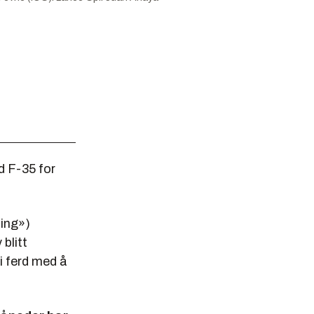
d F-35 for
ding»)
blitt
i ferd med å