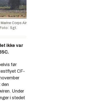
Marine Corps Air
 Foto: Sgt.
et ikke var
-35C.
elvis før
testflyet CF-
 november
t den
wiren. Under
nger i stedet