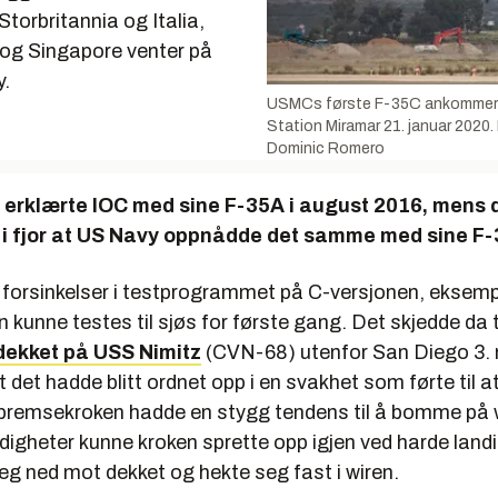
Storbritannia og Italia,
og Singapore venter på
y.
USMCs første F-35C ankommer 
Station Miramar 21. januar 2020.
Dominic Romero
 erklærte IOC med sine F-35A i august 2016, mens d
r i fjor at US Navy oppnådde det samme med sine F
 forsinkelser i testprogrammet på C-versjonen, eksemp
kunne testes til sjøs for første gang. Det skjedde da 
dekket på USS Nimitz
(CVN-68) utenfor San Diego 3.
t det hadde blitt ordnet opp i en svakhet som førte til a
 bremsekroken hadde en stygg tendens til å bomme på 
igheter kunne kroken sprette opp igjen ved harde landi
seg ned mot dekket og hekte seg fast i wiren.