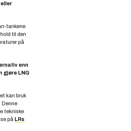
eller
an-tankene
hold til den
raturer på
ernativ enn
an gjøre LNG
et kan bruk
. Denne
ye tekniske
else på
LRs