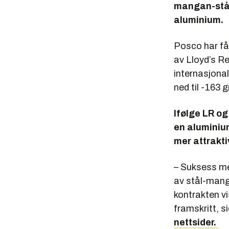
mangan-ståll
aluminium.
Posco har få
av Lloyd’s Re
internasjona
ned til -163 
Ifølge LR og
en aluminium
mer attrakti
– Suksess med
av stål-mang
kontrakten vi
framskritt, s
nettsider.