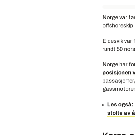
Norge var fø
offshoreski
Eidesvik var 
rundt 50 nor
Norge har fo
posisjonen v
passasjerferg
gassmotorer
Les også:
stolte av 