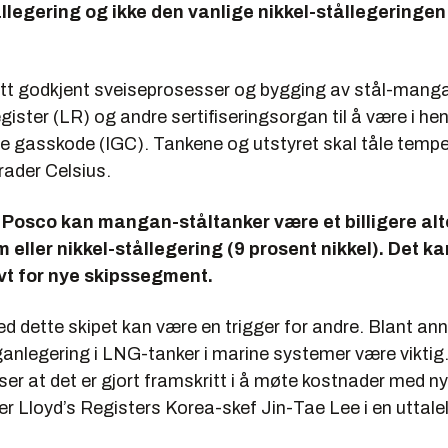
egering og ikke den vanlige nikkel-stållegeringen 
tt godkjent sveiseprosesser og bygging av stål-mang
gister (LR) og andre sertifiseringsorgan til å være i hen
le gasskode (IGC). Tankene og utstyret skal tåle tempe
grader Celsius.
 Posco kan mangan-ståltanker være et billigere alt
 eller nikkel-stållegering (9 prosent nikkel). Det k
vt for nye skipssegment.
 dette skipet kan være en trigger for andre. Blant ann
anlegering i LNG-tanker i marine systemer være viktig
ser at det er gjort framskritt i å møte kostnader med n
ier Lloyd’s Registers Korea-skef Jin-Tae Lee i en uttal