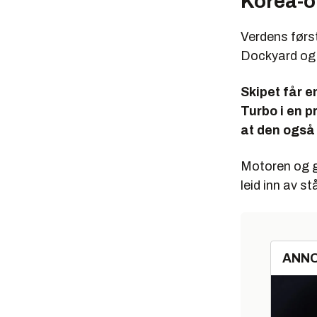
Korea-o
Verdens førs
Dockyard og l
Skipet får 
Turbo i en p
at den også 
Motoren og g
leid inn av s
ANN