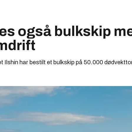
es også bulkskip m
drift
t Ilshin har bestilt et bulkskip på 50.000 dødvektt