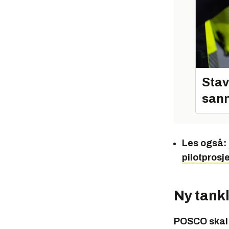
Stav
sann
Les også:
pilotprosje
Ny tank
POSCO skal 