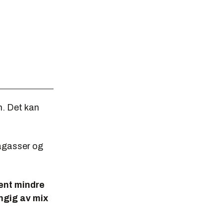
n. Det kan
magasser og
ent mindre
engig av mix