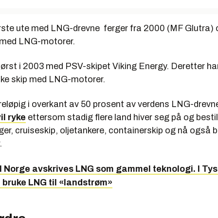
rste ute med LNG-drevne ferger fra 2000 (MF Glutra) 
p med LNG-motorer.
først i 2003 med PSV-skipet Viking Energy. Deretter har 
ske skip med LNG-motorer.
reløpig i overkant av 50 prosent av verdens LNG-drevne
il ryke
ettersom stadig flere land hiver seg på og besti
er, cruiseskip, oljetankere, containerskip og nå også 
.
I Norge avskrives LNG som gammel teknologi. I Tys
å bruke LNG til «landstrøm»