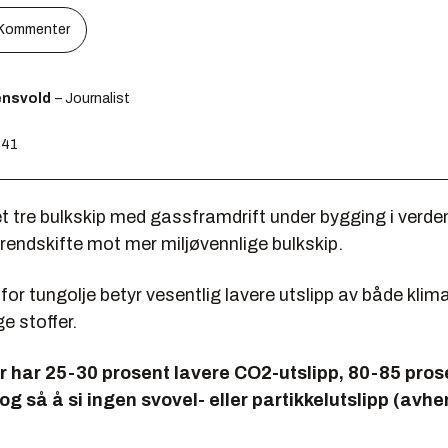
Kommenter
ensvold
– Journalist
:41
t tre bulkskip med gassframdrift under bygging i verde
rendskifte mot mer miljøvennlige bulkskip.
for tungolje betyr vesentlig lavere utslipp av både kli
e stoffer.
 har 25-30 prosent lavere CO2-utslipp, 80-85 pros
og så å si ingen svovel- eller partikkelutslipp (avh