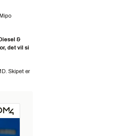
 Mipo
Diesel &
, det vil si
D. Skipet er