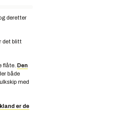
og deretter
det blitt
 flåte.
Den
ller både
bulkskip med
kland er de