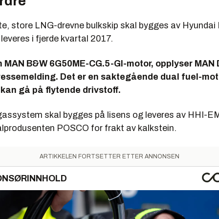
rdre
te, store LNG-drevne bulkskip skal bygges av Hyundai
everes i fjerde kvartal 2017.
en MAN B&W 6G50ME-CG.5-GI-motor, opplyser MAN 
ressemelding. Det er en saktegående dual fuel-motor
kan gå på flytende drivstoff.
assystem skal bygges på lisens og leveres av HHI-EM
tålprodusenten POSCO for frakt av kalkstein.
ARTIKKELEN FORTSETTER ETTER ANNONSEN
ONSØRINNHOLD