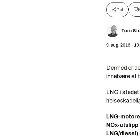
Del
Tore St
9. aug. 2016 - 13
Dermed er de
innebære et t
LNG i stedet 
helseskadelig
LNG-motorer
NOx-utslipp 
LNG/diesel)
.