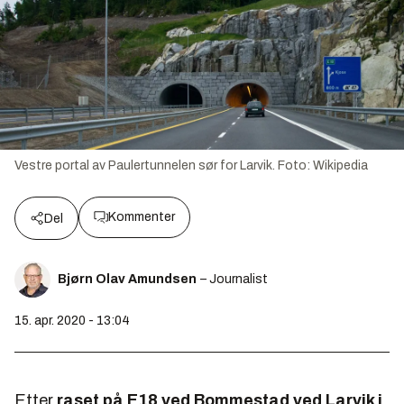
Vestre portal av Paulertunnelen sør for Larvik.
Foto:
Wikipedia
Kommenter
Del
Bjørn Olav Amundsen
– Journalist
15. apr. 2020 - 13:04
Etter
raset på E18 ved Bommestad ved Larvik i