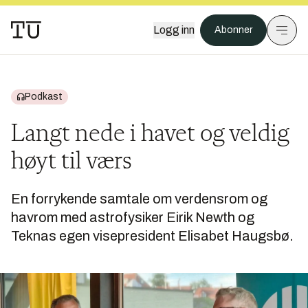
Logg inn
Abonner
Podkast
Langt nede i havet og veldig
høyt til værs
En forrykende samtale om verdensrom og
havrom med astrofysiker Eirik Newth og
Teknas egen visepresident Elisabet Haugsbø.