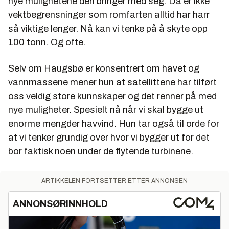
nye mulighetene den bringer med seg. Da er ikke
vektbegrensninger som romfarten alltid har harr
så viktige lenger. Nå kan vi tenke på å skyte opp
100 tonn. Og ofte.
Selv om Haugsbø er konsentrert om havet og
vannmassene mener hun at satellittene har tilført
oss veldig store kunnskaper og det renner på med
nye muligheter. Spesielt nå når vi skal bygge ut
enorme mengder havvind. Hun tar også til orde for
at vi tenker grundig over hvor vi bygger ut for det
bor faktisk noen under de flytende turbinene.
ARTIKKELEN FORTSETTER ETTER ANNONSEN
ANNONSØRINNHOLD