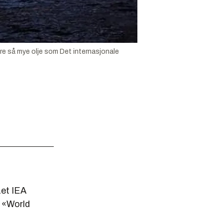
re så mye olje som Det internasjonale
ået IEA
n «World