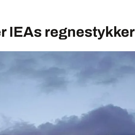
er IEAs regnestykker