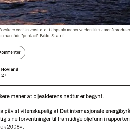
skere ved Universitetet i Uppsala mener verden ikke klarer å produse
en har nådd "peak oil".
Bilde:
Statoil
Kommenter
s Hovland
1:27
kere mener at oljealderens nedtur er begynt.
a påvist vitenskapelig at Det internasjonale energibyr
tig sine forventninger til framtidige oljefunn i rapporte
ook 2008».