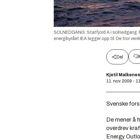
SOLNEDGANG: Statfjord A i solnedgang. For
energibyrået IEA legger opp til. De tror verd
Del
Kjetil Malkene
11. nov. 2009 - 1
Svenske fors
De mener å h
overdrev kraf
Energy Outl