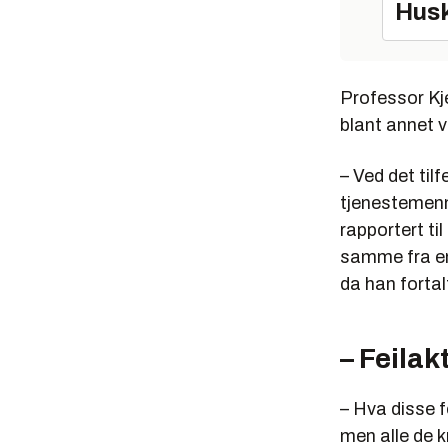
Husk
Professor Kjel
blant annet 
– Ved det til
tjenestemenn
rapportert ti
samme fra en
da han fortal
– Feilak
– Hva disse f
men alle de k