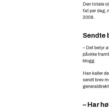
Den totale ol
fat per dag, 
2008.
Sendte b
– Det betyr a
påvirke framt
blogg.
Han kaller d
sendt brev me
generaldirek
– Har hø