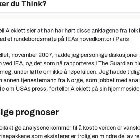
er du Think?
l Aleklett sier at han har hørt disse anklagene fra folk i
ved et rundebordsmøte på IEAs hovedkontor i Paris.
fellet, november 2007, hadde jeg personlige diskusjone
 ved IEA, og det som nå rapporteres i The Guardian bl
l meg, under løfte om ikke å røpe kilden. Jeg hadde tidli
 annen tjenestemann fra Norge, som jobbet med analy
te om USAs press, forteller Aleklett på sin hjemmeside
tige prognoser
eilaktige analysene kommer til å koste verden er vanske
risepakkene som eksisterer er trolig en mindre del av re