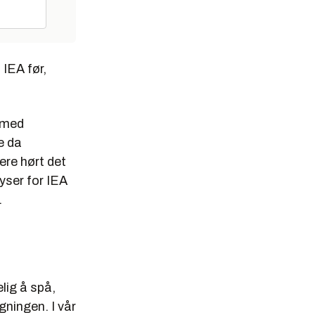
 IEA før,
r med
e da
gere hørt det
ser for IEA
.
lig å spå,
gningen. I vår