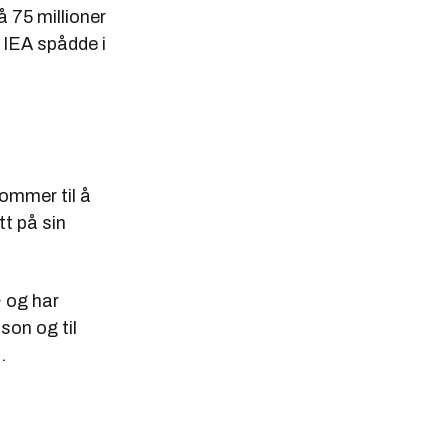
å 75 millioner
 IEA spådde i
kommer til å
tt på sin
 og har
son og til
.