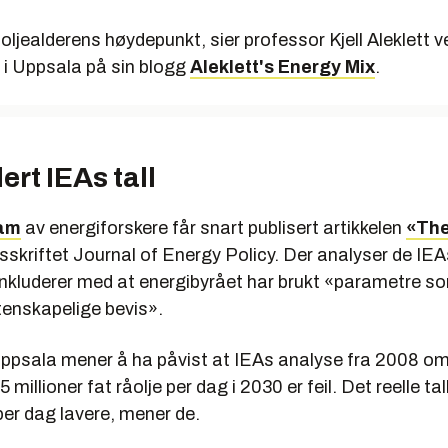
 oljealderens høydepunkt, sier professor Kjell Aleklett v
 i Uppsala på sin blogg
Aleklett's Energy Mix
.
ert IEAs tall
eam
av energiforskere får snart publisert artikkelen
«The
dsskriftet Journal of Energy Policy. Der analyser de IEA
nkluderer med at energibyrået har brukt «parametre so
tenskapelige bevis».
Uppsala mener å ha påvist at IEAs analyse fra 2008 om
millioner fat råolje per dag i 2030 er feil. Det reelle tal
 per dag lavere, mener de.