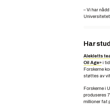
– Vi har nådd
Universitetet
Har stud
Alekletts t
Oil Age»
i ti
Forskerne ko
støttes av vi
Forskerne i 
produseres 75 
millioner fat