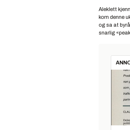
Aleklett kjen
kom denne uk
og sa at byrå
snarlig «peak
ANN