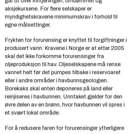
går ut over inntjeningen, omdømmet og
aksjekursene. For flere selskaper er
myndighetskravene minimumskrav i forhold til
egne målsettinger.
Frykten for forurensing er knyttet til forgiftninger i
produsert vann. Kravene i Norge er at etter 2005
skal det ikke forkomme forurensinger fra
oljeproduksjon til hav. Oljeselskapene må rense
vannet helt før det pumpes tilbake i reservoaret
eller i andre områder i havbunnsgeologien.
Borekaks skal enten deponeres på land eller
reinjiseres i havbunnen. Unntaket gjelder for den
øvre delen av en brønn, hvor havbunnen vil spres i
et svært lokal område.
For å redusere faren for forurensinger ytterligere