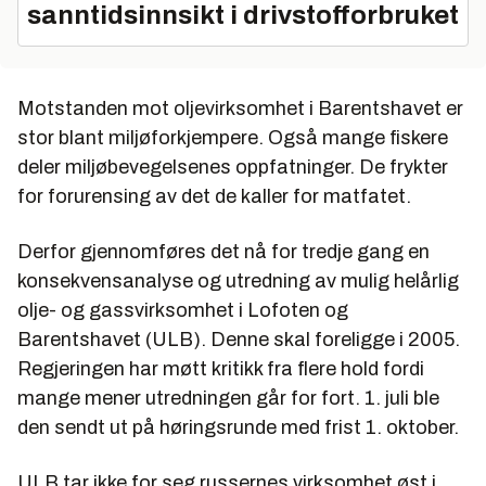
sanntidsinnsikt i drivstofforbruket
Motstanden mot oljevirksomhet i Barentshavet er
stor blant miljøforkjempere. Også mange fiskere
deler miljøbevegelsenes oppfatninger. De frykter
for forurensing av det de kaller for matfatet.
Derfor gjennomføres det nå for tredje gang en
konsekvensanalyse og utredning av mulig helårlig
olje- og gassvirksomhet i Lofoten og
Barentshavet (ULB). Denne skal foreligge i 2005.
Regjeringen har møtt kritikk fra flere hold fordi
mange mener utredningen går for fort. 1. juli ble
den sendt ut på høringsrunde med frist 1. oktober.
ULB tar ikke for seg russernes virksomhet øst i