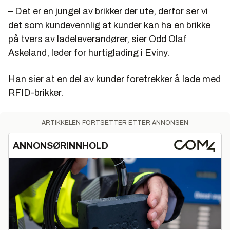
identifiseres med en Hexa-kode, som er
– Det er en jungel av brikker der ute, derfor ser vi
nødvendig for å få registrert brikken hos
det som kundevennlig at kunder kan ha
en brikke
ladeoperatørene.
på tvers av ladeleverandører, sier Odd Olaf
Koden står ikke utenpå brikken, så vi leste av den
Askeland, leder for hurtiglading i Eviny.
med en Android-telefon (man kan ikke bruke
Apples iOS-baserte telefoner) og appen NFC
Han sier at en del av kunder foretrekker å lade med
Tools. Deretter forsøkte vi å registrere koden i
RFID-brikker.
ladeaktørenes apper.
ARTIKKELEN FORTSETTER ETTER ANNONSEN
ANNONSØRINNHOLD