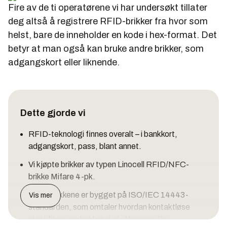
Fire av de ti operatørene vi har undersøkt tillater
deg altså å registrere RFID-brikker fra hvor som
helst, bare de inneholder en kode i hex-format. Det
betyr at man også kan bruke andre brikker, som
adgangskort eller liknende.
Dette gjorde vi
RFID-teknologi finnes overalt – i bankkort,
adgangskort, pass, blant annet.
Vi kjøpte brikker av typen Linocell RFID/NFC-
brikke Mifare 4-pk.
Disse brikkene er bygget på ISO/IEC 14443-
Vis mer
standarden, som omtaler hvordan kontaktløse
identifikasjonsbrikker skal utformes. De