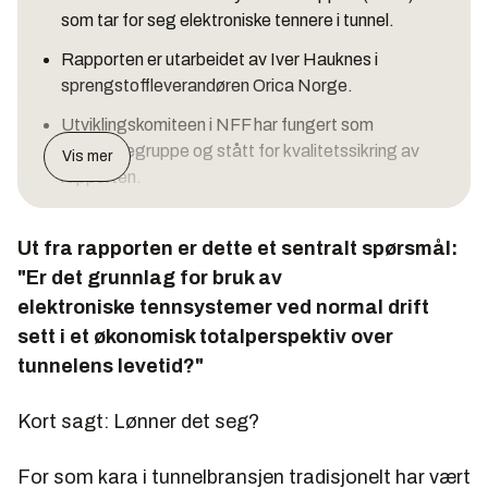
som tar for seg elektroniske tennere i tunnel.
Rapporten er utarbeidet av Iver Hauknes i
sprengstoffleverandøren Orica Norge.
Utviklingskomiteen i NFF har fungert som
referansegruppe og stått for kvalitetssikring av
Vis mer
rapporten.
Rapporten er utarbeidet på forespørsel fra de
store offentlige byggherrene etter at NFF
Ut fra rapporten er dette et sentralt spørsmål:
gjennomførte et møte med dem i 2017.
"Er det grunnlag for bruk av
elektroniske tennsystemer ved normal drift
sett i et økonomisk totalperspektiv over
tunnelens levetid?"
Kort sagt: Lønner det seg?
For som kara i tunnelbransjen tradisjonelt har vært