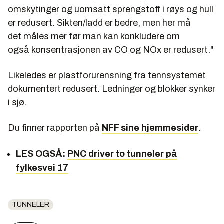
omskytinger og uomsatt sprengstoff i røys og hull
er redusert. Sikten/ladd er bedre, men her må
det måles mer før man kan konkludere om
også konsentrasjonen av CO og NOx er redusert."
Likeledes er plastforurensning fra tennsystemet
dokumentert redusert. Ledninger og blokker synker
i sjø.
Du finner rapporten på
NFF sine hjemmesider
.
LES OGSÅ:
PNC driver to tunneler på
fylkesvei 17
TUNNELER