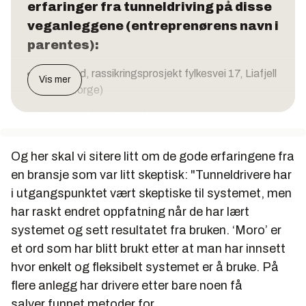
erfaringer fra tunneldriving på disse
veganleggene (entreprenørens navn i
parentes):
Aldersund, rassikringsprosjekt fylkesvei 17, Liafjell
Vis mer
(PNC Norge)
E18 Kjørholt og Bamble
(BetonmastHæhre Anlegg og Kruse Smith)
Og her skal vi sitere litt om de gode erfaringene fra
E134 Myntbrua-Trollerudmoen (Implenia)
en bransje som var litt skeptisk: "Tunneldrivere har
E16 Bagn-Bjørgo (Skanska)
i utgangspunktet vært skeptiske til systemet, men
E6 Arnkvern-Moelv (Veidekke)
har raskt endret oppfatning når de har lært
systemet og sett resultatet fra bruken. ‘Moro’ er
E39 Rogfast sidetunnel (BetonmastHæhre)
et ord som har blitt brukt etter at man har innsett
hvor enkelt og fleksibelt systemet er å bruke. På
flere anlegg har drivere etter bare noen få
salver funnet metoder for