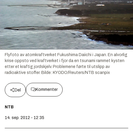
Flyfoto av atomkraftverket Fukushima Daiichi i Japan. En alvorlig
krise oppsto ved kraftverket i fjor da en tsunami rammet kysten
etter et kraftig jordskjelv. Problemene førte til utslipp av
radioaktive stoffer.
Bilde:
KYODO/Reuters/NTB scanpix
Kommenter
Del
NTB
14. sep. 2012 - 12:35