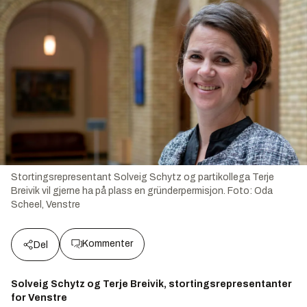
Stortingsrepresentant Solveig Schytz og partikollega Terje
Breivik vil gjerne ha på plass en gründerpermisjon.
Foto:
Oda
Scheel, Venstre
Kommenter
Del
Solveig Schytz og Terje Breivik, stortingsrepresentanter
for Venstre