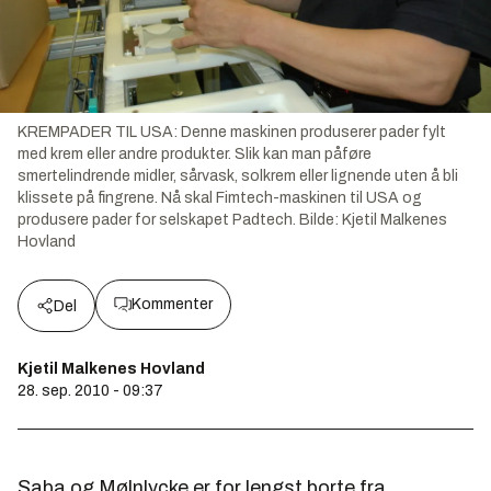
KREMPADER TIL USA: Denne maskinen produserer pader fylt
med krem eller andre produkter. Slik kan man påføre
smertelindrende midler, sårvask, solkrem eller lignende uten å bli
klissete på fingrene. Nå skal Fimtech-maskinen til USA og
produsere pader for selskapet Padtech.
Bilde:
Kjetil Malkenes
Hovland
Kommenter
Del
Kjetil Malkenes Hovland
28. sep. 2010 - 09:37
Saba og Mølnlycke er for lengst borte fra