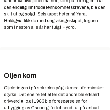
landbruksdivisjonen nå het, kom på fote igjen. Da
den endelig innfridde lønnsomhetskravene, ble den
skilt ut og solgt. Selskapet heter nå Yara.
Heldigvis fikk de med seg vikingeskipet, logoen
som i nesten alle år har fulgt Hydro.
Oljen kom
Oljeletingen i på sokkelen pågikk med uforminsket
styrke. Det ene feltet etter det andre ble erklært
drivverdig, og i 1983 ble forespørselen for
utbygging av Oseberg-feltet sendt ut på anbud.