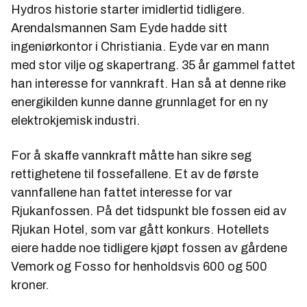
Hydros historie starter imidlertid tidligere.
Mai 1907 Svælgfos kommer i gang, installert effekt
Arendalsmannen Sam Eyde hadde sitt
25 000 hk.
ingeniørkontor i Christiania. Eyde var en mann
med stor vilje og skapertrang. 35 år gammel fattet
1909 Rjukanbanen klar.
han interesse for vannkraft. Han så at denne rike
1910 Haber Bosch-prosessen utvikles (fremstilling
energikilden kunne danne grunnlaget for en ny
av salpeter fra ammoniakk).
elektrokjemisk industri.
25. september 1911 Norsk Hydro overtar
aksjemajoriteten i Rjukan fabrikker
For å skaffe vannkraft måtte han sikre seg
8. november 1911 Rjukan fabrikker i gang.
rettighetene til fossefallene. Et av de første
vannfallene han fattet interesse for var
1919 Etablerer en forsøksstasjon på Skøyen i Oslo.
Rjukanfossen. På det tidspunkt ble fossen eid av
1925 Hydro inngår samarbeid med IG
Rjukan Hotel, som var gått konkurs. Hotellets
Farbenindustrie, som får 25 prosent av aksjene og
eiere hadde noe tidligere kjøpt fossen av gårdene
salg av Hydros produkter internasjonalt.
Vemork og Fosso for henholdsvis 600 og 500
1927 Hydro kjøper lisens på Haber-Bosch
kroner.
prosessen og starter utvidelser av fabrikkene på