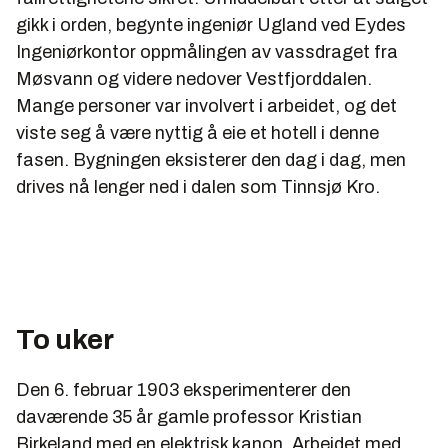
Herøya.
gikk i orden, begynte ingeniør Ugland ved Eydes
Ingeniørkontor oppmålingen av vassdraget fra
1951 Produksjonen av PVC fra karbid starter på
Herøya.
Møsvann og videre nedover Vestfjorddalen.
Mange personer var involvert i arbeidet, og det
1961 Konsesjonssøknad for vassdraget
viste seg å være nyttig å eie et hotell i denne
Røldal/Suldal.
fasen. Bygningen eksisterer den dag i dag, men
1963 Planen for aluminiumverket på Karmøy
drives nå lenger ned i dalen som Tinnsjø Kro.
lanseres.
17. juni 1968 Åpning av Alnor Aluminium Norway,
Karmøy.
1968 Åpning av kraftverkene Røldal/Suldal
Julen 1969 Ekofisk erklæres drivverdig. Hydro blir
To uker
oljeprodusent.
1971 Konsesjon blir gitt for bygging av oljeraffineriet
Den 6. februar 1903 eksperimenterer den
på Mongstad.
daværende 35 år gamle professor Kristian
Birkeland med en elektrisk kanon. Arbeidet med
1973 Alnor kjøpes hjem fra Harvey Aluminium UK.