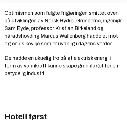
9. juli 1904 Notodden Salpeterfabrikk AS etableres.
Optimismen som fulgte frigjøringen smittet over
September 1904 Vasmoen v/Arendal prosess med
på utviklingen av Norsk Hydro. Gründerne, ingeniør
effekt 1000 hk.
Sam Eyde, professor Kristian Birkeland og
2. mai 1905 Produksjonen starter på Notodden med
häradshövding Marcus Wallenberg hadde et mot
effekt 2500 hk.
og en risikovilje som er uvanlig i dagens verden.
Juli 1905 Besøk fra den franske banken Banque de
Paris et des Pays-Bas (Banque Paribas).
De hadde en ukuelig tro på at elektrisk energi i
form av vannkraft kunne skape grunnlaget for en
2. desember 1905 Sam Eyde sammen med
Wallenberg og franskmannen Moret etablerer Norsk
betydelig industri.
hydro-elektrisk Kvælstofaktieselskab. Aksjekapital
7,5 millioner kroner. Hovedkontor på Notodden.
Det besluttes å investere i nye fabrikker og
kraftanlegg: pris 60 – 80 millioner kroner.
11. september 1906 Utbyggingen på Rjukan
Hotell først
besluttes. Aksjekapitalen utvides til 34 millioner
kroner.