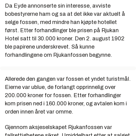
Notodden og Rjukan.
Da Eyde annonserte sin interesse, avviste
1. februar 1928 Anleggsarbeidet for Herøya
bobestyrerne ham og sa at det ikke var aktuelt å
Fabrikker starter.
selge fossen, med mindre han kjøpte hotellet
først. Etter forhandlinger ble prisen på Rjukan
12. mai 1929 Produksjonen starter på Herøya.
Hotel satt til 30.000 kroner. Den 2. august 1902
8. juni 1931 Menstadslaget, arbeidere gjør opprør.
ble papirene underskrevet. Så kunne
1936 Forsøksproduksjon av fullgjødsel (NPK)
forhandlingene om Rjukanfossen begynne.
1938 Regulær produskjon av NPK
1940 Bygger produksjonsanlegg for magnesium
Allerede den gangen var fossen et yndet turistmål.
basert på elektrolyse (IG Farben teknologi).
Eierne var ublue, de forlangt opprinnelig over
Danner selskapet Nordisk Lettmetall, som skal
200.000 kroner for fossen. Etter forhandlinger
produsere aluminiumoksid og magnesium.
kom prisen ned i 160.000 kroner, og avtalen kom i
orden innen året var omme.
24.juli 1943 Herøya bombes. 55 mann omkommer.
1949 Glomfjord fabrikker starter.
Gjennom aksjeselskapet Rjukanfossen var
1951 Produksjonen av magnesium starter på
fallrettighetene sikret. Umiddelbart etter at salget