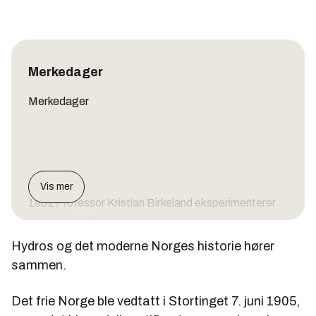
Merkedager
Merkedager
Vis mer
1901 Professor Kristian Birkeland eksperimenterer
med en elektrisk kanon
Hydros og det moderne Norges historie hører
13. februar 1903 Professor Birkeland og Sam Eyde
møtes i middagsselskap. De blir enige om å
sammen.
videreføre Birkelands ideer basert på at han
oppdaget en flat flammeskive som dannet kvelstoff,
Det frie Norge ble vedtatt i Stortinget 7. juni 1905,
nitrogen.