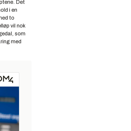
eptene. Det
old i en
med to
løp vil nok
eggedal, som
aring med