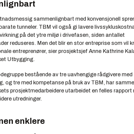
lignbart
er i en høyhastighetsbanetunnel. Alternativ til PE-skum må vurde
gde på 19 km vanskeliggjør inspeksjon bak hvelvet.
stnadsmessig sammenlignbart med konvensjonell spre
parate tunneler. TBM vil også gi lavere livssykluskost
ring med metoden i Norge gjør at man blir avhengig av utenlandsk
irkning på det ytre miljø i drivefasen, siden antallet
er og entreprenører.
r reduseres. Men det blir en stor entreprise som vil k
urransedyktig mot sprengning ved valg av ett dobbeltsporet tunne
onale entreprenører, sier prosjektsjef Anne Kathrine Kal
diameteren gir for lav inndrift.
et Utbygging.
n ett tverrslag, hvorfra to maskiner kan drive i hver retning samti
odegruppe bestående av tre uavhengige rådgivere me
et vil være ved Åsland Pukkverk, og dermed påvirke det ytre milj
ng, og tre med kompetanse på bruk av TBM, har samm
n minimalt i drivefasen.
ets prosjektmedarbeidere utarbeidet en felles rapport
betongutforing erstatter både bergsikring, injeksjon, vann- og fro
videre utredninger.
vhenger av at man kan tillate innlekkasje i cirka et døgn før beto
. I sårbare områder kan det derfor bli nødvendig med ekstra tiltak
rasjonsbrønner eller forinjeksjon fra tunnelboremaskinen.
men enklere
runnvannstrykk opp til 16 bar på enkelte traséalternativer, må b
res for å tåle dette vanntrykket, og det må stilles høye krav til 