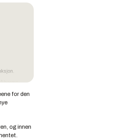
eksjon.
 å berøre
eene for den
nye
ren, og innen
mentet.
re.