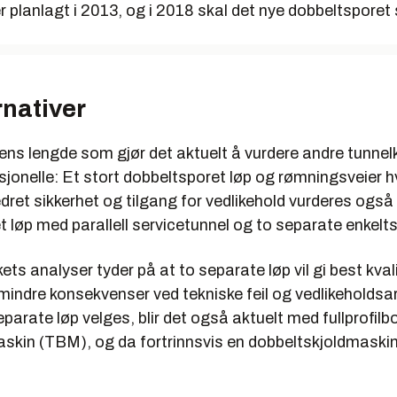
 planlagt i 2013, og i 2018 skal det nye dobbeltsporet s
niske installasjoner kan plasseres i tverrforbindelsene, men trafi
ett løp for å komme til for vedlikehold av disse.
umenter drivemetode:
rnativer
ING:
og gjennomprøvd metode med godt erfaringsgrunnlag for å estim
lens lengde som gjør det aktuelt å vurdere andre tunne
stnader i Norge.
sjonelle: Et stort dobbeltsporet løp og rømningsveier 
s både ved valg av et stort dobbeltsporet løp og to separate en
dret sikkerhet og tilgang for vedlikehold vurderes også 
 løp med parallell servicetunnel og to separate enkelts
reprenører i Norge kan utføre et prosjekt i denne størrelsen.
ts analyser tyder på at to separate løp vil gi best kval
s angrepspunkter for å få en akseptabel byggetid, og det er van
mindre konsekvenser ved tekniske feil og vedlikeholdsa
ete riggområder for tverrslag på deler av strekningen grunnet tet
arate løp velges, blir det også aktuelt med fullprofil
se.
skin (TBM), og da fortrinnsvis en dobbeltskjoldmaskin
nndrift i områder som er sårbare for lekkasjer.
tående hvelv med PE-skum og sprøytebetong utsettes for store tr