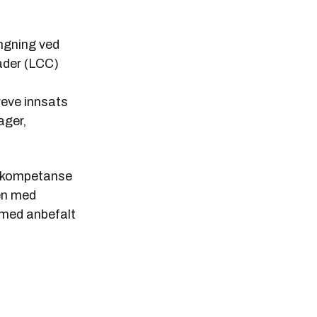
res. En
ngning ved
nader (LCC)
e
reve innsats
lløp, fordi
ager,
dig.
d kompetanse
ø på
en med
 med anbefalt
stsikring,
ngforingen er
, som
etongen
de vanntette