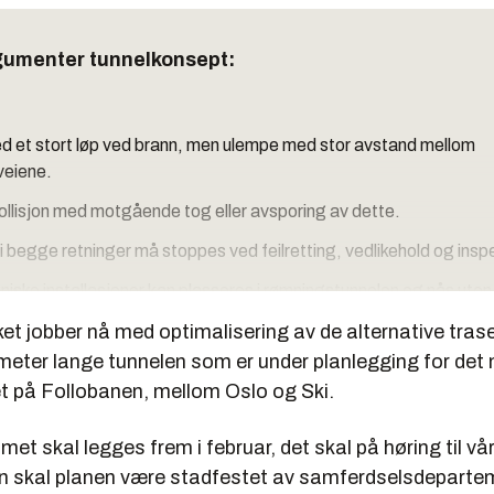
umenter tunnelkonsept:
d et stort løp ved brann, men ulempe med stor avstand mellom
veiene.
kollisjon med motgående tog eller avsporing av dette.
k i begge retninger må stoppes ved feilretting, vedlikehold og insp
kniske installasjoner kan plasseres i rømningstunnelen og nås uten
et jobber nå med optimalisering av de alternative tras
ometer lange tunnelen som er under planlegging for det 
t på Follobanen, mellom Oslo og Ski.
d mindre avstand mellom rømningsveiene.
e for kollisjon med tog i motgående spor.
t skal legges frem i februar, det skal på høring til vå
 skal planen være stadfestet av samferdselsdeparte
d kan utføres i det ene løpet mens det fortsatt er trafikk i det and