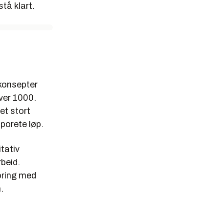
tå klart.
kken må
ere
lkonsepter
hver 1000.
keltsporete
et stort
porete løp.
itativ
skelig å
rbeid.
t
boring med
.
ykk- og