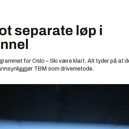
ot separate løp i
unnel
grammet for Oslo – Ski være klart. Alt tyder på at 
sannsynliggjør TBM som drivemetode.