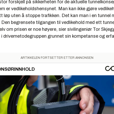
 stor forskjell på sikkerheten for de aktuelle tunnelkons
ne.
em er vedlikeholdshensynet. Man kan ikke gjøre vedlikeh
t løp uten å stoppe trafikken. Det kan man i en tunnel 
 Den begrensete tilgangen til vedlikehold med ett tunnel
 selv om prisen er noe høyere, sier sivilingeniør Tor Skj
 i drivemetodegruppen grunnet sin kompetanse og erf
ARTIKKELEN FORTSETTER ETTER ANNONSEN
ONSØRINNHOLD