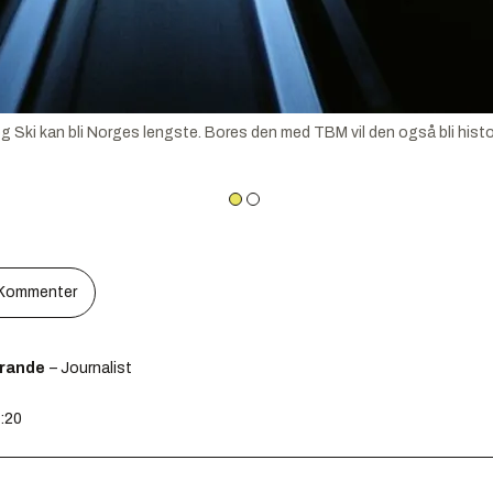
 Ski kan bli Norges lengste. Bores den med TBM vil den også bli h
Kommenter
rande
– Journalist
7:20