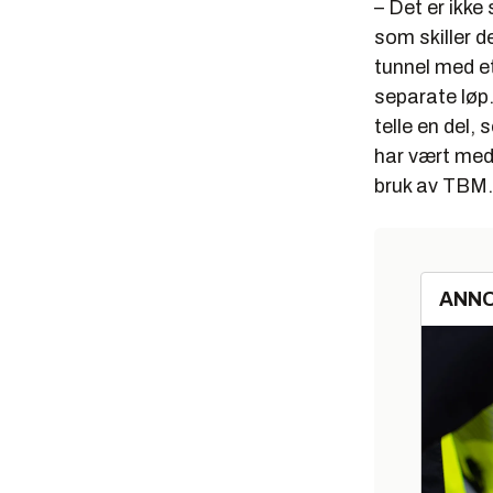
– Det er ikke
pakninge
som skiller d
tunnel med et
separate løp.
telle en del,
har vært med
bruk av TBM.
ANN