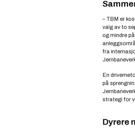
Sammen
sugekreft
tunnellen
– TBM er ko
TBM:
valg av to se
Lite erfa
og mindre påv
konsulent
anleggsområde
Ikke konk
fra internasj
den store 
Jernbaneverk
Trenger ku
En drivemet
Tverrslag
på sprengni
strekninge
Jernbaneverk
Vanntett 
strategi for 
men det a
installert
vanninfilt
Dyrere 
Grunnet g
dimensjone