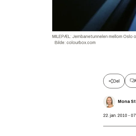
MILEPÆL: Jernbanetunnelen mellom Oslo og
Bilde
:
colourbox.com
Del
Mona St
22. jan. 2010 - 0