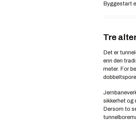
Byggestart er
En del tek
stenges i 
Hovedarg
Tre alte
SPRENGN
Velkjent 
Det er tunne
anleggsko
enn den tradi
Kan bruke
meter. For be
løp.
dobbeltsporet
Mange ent
Jernbaneverke
Må ha sek
sikkerhet og 
finne egn
Dersom to sep
bebyggel
tunnelborema
Redusert i
Et fritts