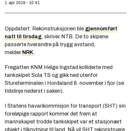
1. apr. 2019 - 10:41
Oppdatert:
Rekonstruksjonen ble
gjennomført
natt til tirsdag
, skriver NTB. De to skipene
passerte hverandre på trygg avstand,
melder
NRK
.
Fregatten KNM Helge Ingstad kolliderte med
tankskipet Sola TS og gikk ned utenfor
Stureterminalen i Hordaland 8. november i fjor
(se
tidslinje nederst i saken)
.
I Statens havarikommisjon for transport (SHT) sin
foreløpige rapport kommer det frem at
mannskapet trodde tankskipet var et stasjonært
objekt i tilknytning til land. Nå vil SHT rekonstruere