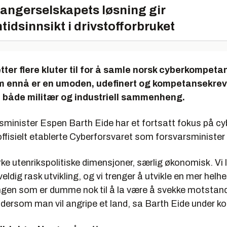
angerselskapets løsning gir
tidsinnsikt i drivstofforbruket
tter flere kluter til for å samle norsk cyberkompeta
om ennå er en umoden, udefinert og kompetansekre
i både militær og industriell sammenheng.
sminister Espen Barth Eide har et fortsatt fokus på 
offisielt etablerte Cyberforsvaret som forsvarsminister i 
rke utenrikspolitiske dimensjoner, særlig økonomisk. Vi 
eldig rask utvikling, og vi trenger å utvikle en mer helhe
 ingen som er dumme nok til å la være å svekke motstan
 dersom man vil angripe et land, sa Barth Eide under k