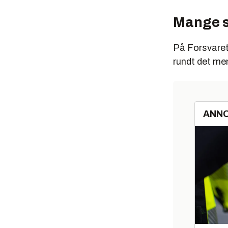
Mange 
På Forsvaret
rundt det m
ANN