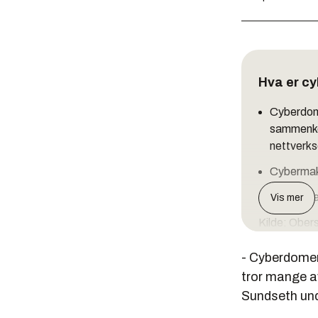
Hva er c
Cyberdome
sammenkob
nettverks
Cybermakt
Cyberoper
Vis mer
Kilde: Ober
- Cyberdomene
tror mange av
Sundseth und