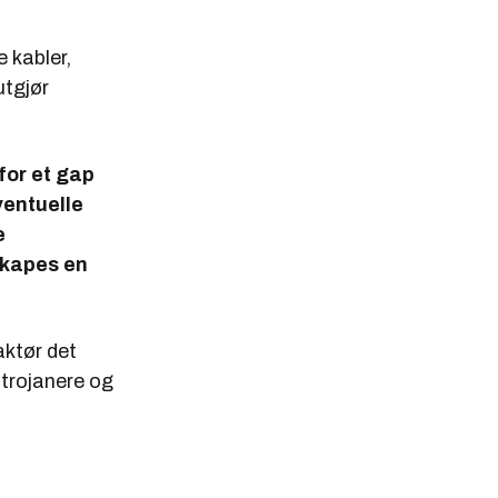
 kabler,
utgjør
rfor et gap
ventuelle
e
skapes en
aktør det
otrojanere og