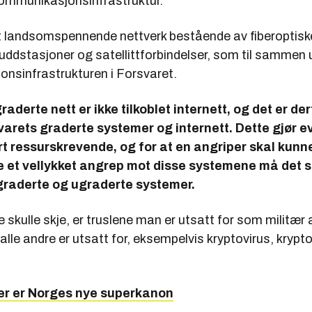
ommunikasjonsinfrastruktur.
t landsomspennende nettverk bestående av fiberoptiske
skuddstasjoner og satellittforbindelser, som til sammen 
nsinfrastrukturen i Forsvaret.
raderte nett er ikke tilkoblet internett, og det er de
arets graderte systemer og internett. Dette gjør e
t ressurskrevende, og for at en angriper skal kunn
 et vellykket angrep mot disse systemene må det 
graderte og ugraderte systemer.
skulle skje, er truslene man er utsatt for som militær 
le andre er utsatt for, eksempelvis kryptovirus, krypt
er er Norges nye superkanon