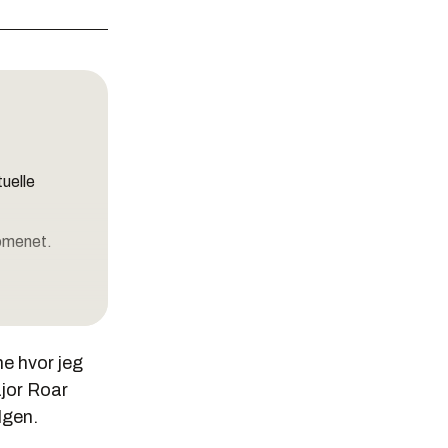
uelle
domenet.
ne hvor jeg
ajor Roar
lgen.