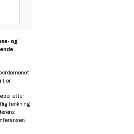
nse- og
vende
cyberdomenet
fjor.
løper etter
tlig tenkning.
derens
onferansen.