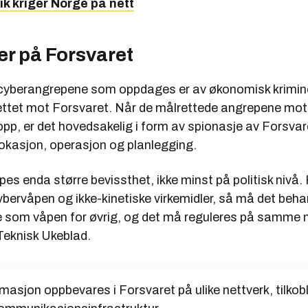
ik kriger Norge på nett
er på Forsvaret
 cyberangrepene som oppdages er av økonomisk kriminel
 rettet mot Forsvaret. Når de målrettede angrepene mo
opp, er det hovedsakelig i form av spionasje av Forsva
okasjon, operasjon og planlegging.
es enda større bevissthet, ikke minst på politisk nivå. 
bervåpen og ikke-kinetiske virkemidler, så må det beha
som våpen for øvrig, og det må reguleres på samme 
Teknisk Ukeblad.
masjon oppbevares i Forsvaret på ulike nettverk, tilkob