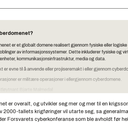
yberdomenet?
net er et globalt domene realisert gjennom fysiske eller logiske
linger av informasjonssystemer. Dette inkluderer fysiske og virt
enheter, kommunikasjonsinfrastruktur, media og data.
 er evne til å anvende eller projiseremakt i eller gjennom cyber
asjoner er militære operasjoner i ellergjennom cyberdomene.
stløytnant Bjarte Malmedal
t er overalt, og utvikler seg mer og mer til en krigsso
 2000-tallets krigføringer vil utarte seg, sa generalm
er Forsvarets cyberkonferanse som ble avholdt før he