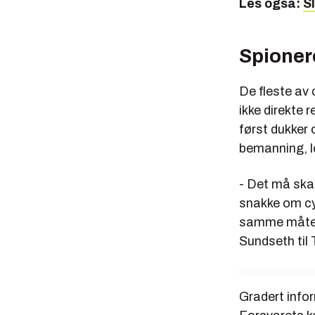
Les også:
Sl
Spioner
De fleste av
ikke direkte
først dukker 
bemanning, l
- Det må skap
snakke om cy
samme måte 
Sundseth til 
Gradert infor