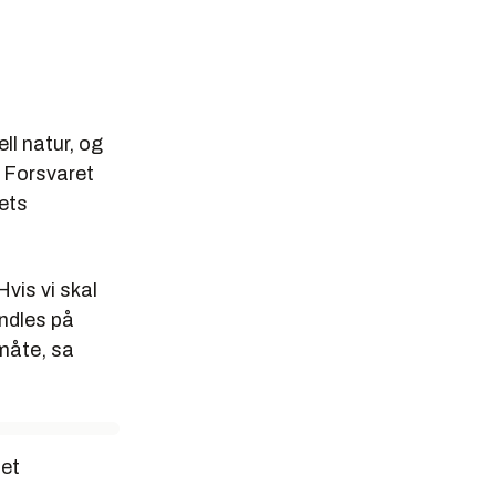
l natur, og
t Forsvaret
rets
Hvis vi skal
ndles på
måte, sa
let