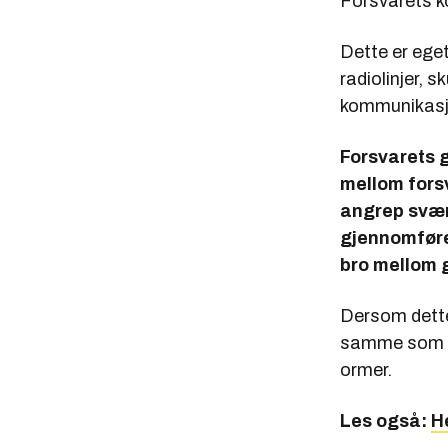
Forsvarets k
Dette er ege
radiolinjer, 
kommunikasjo
Forsvarets g
mellom forsv
angrep svær
gjennomføre
bro mellom 
Dersom dette 
samme som al
ormer.
Les også:
H