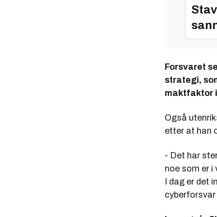
Stav
sann
Forsvaret se
strategi, s
maktfaktor 
Også utenrik
etter at han 
- Det har ste
noe som er i v
I dag er det
cyberforsvar