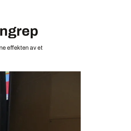
angrep
e effekten av et