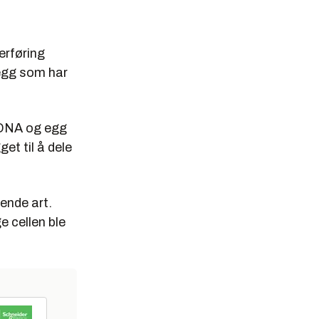
erføring
 egg som har
å DNA og egg
et til å dele
ende art.
e cellen ble