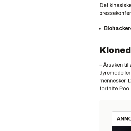
Det kinesisk
pressekonfe
Biohackere
Klonede
– Årsaken til
dyremodeller 
mennesker. D
fortalte Poo
ANN