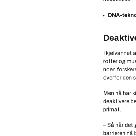
DNA-tekno
Deaktiv
I kjølvannet a
rotter og mus
noen forskere
overfor den
Men nå har k
deaktivere be
primat.
– Så når det 
barrieren nå 