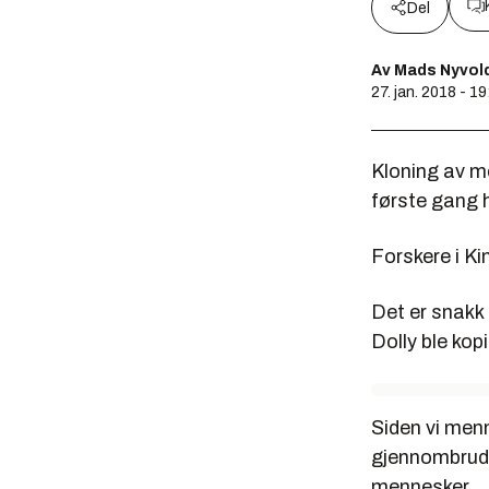
Del
Av Mads Nyvold
27. jan. 2018 - 19
Kloning av me
første gang h
Forskere i Ki
Det er snak
Dolly ble kop
Siden vi men
gjennombrudde
mennesker.