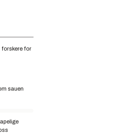
 forskere for
som sauen
kapelige
 oss