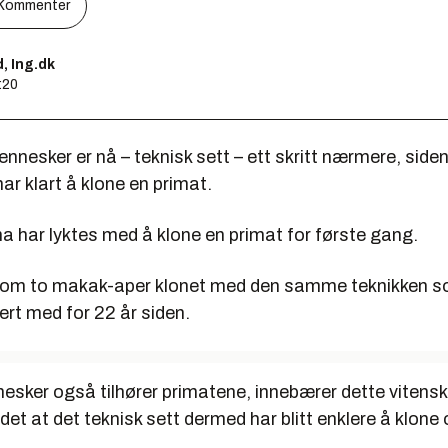
Kommenter
, Ing.dk
:20
nnesker er nå – teknisk sett – ett skritt nærmere, siden
ar klart å klone en primat.
na har lyktes med å klone en primat for første gang.
k om to makak-aper klonet med den samme teknikken 
iert med for 22 år siden.
nesker også tilhører primatene, innebærer dette vitens
t at det teknisk sett dermed har blitt enklere å klone