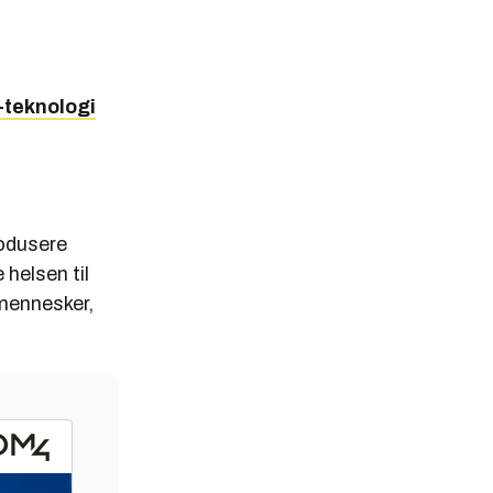
-teknologi
rodusere
 helsen til
mennesker,