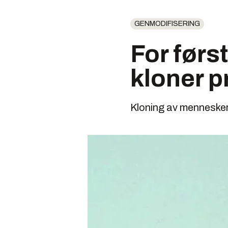
GENMODIFISERING
For førs
kloner p
Kloning av mennesker e