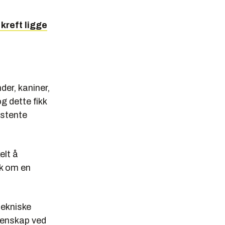
kreft ligge
der, kaniner,
g dette fikk
istente
elt å
kk om en
tekniske
itenskap ved