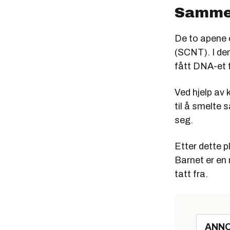
Samme 
De to apene 
(SCNT). I den
fått DNA-et f
Ved hjelp av 
til å smelte 
seg.
Etter dette p
Barnet er en 
tatt fra.
ANN