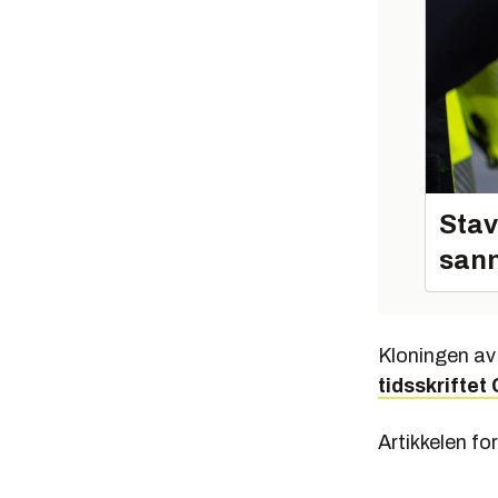
Stav
sann
Kloningen av 
tidsskriftet 
Artikkelen fo