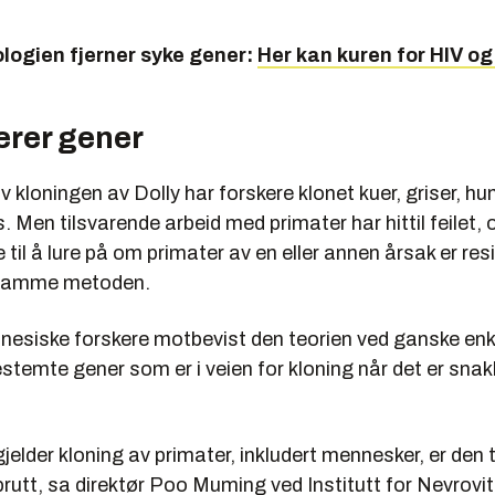
logien fjerner syke gener:
Her kan kuren for HIV og 
erer gener
v kloningen av Dolly har forskere klonet kuer, griser, hun
. Men tilsvarende arbeid med primater har hittil feilet, o
 til å lure på om primater av en eller annen årsak er res
 samme metoden.
inesiske forskere motbevist den teorien ved ganske enk
stemte gener som er i veien for kloning når det er sna
gjelder kloning av primater, inkludert mennesker, er den 
brutt, sa direktør Poo Muming ved Institutt for Nevrov