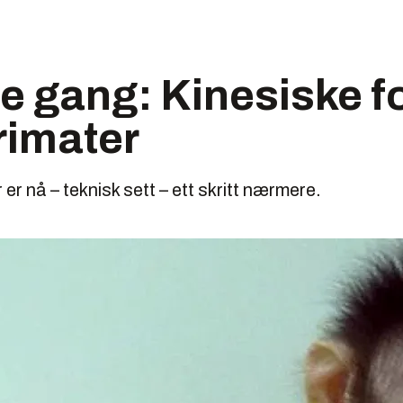
te gang: Kinesiske f
rimater
r nå – teknisk sett – ett skritt nærmere.