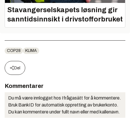
for næringsliv vil være til stede. Til sammen ventes
Stavangerselskapets løsning gir
over 70.000 deltakere, det høyeste antallet
sanntidsinnsikt i drivstofforbruket
noensinne på et klimatoppmøte.
• Møtet kalles Cop 28. Forkortelsen står for
Conference of the Parties. «Partene» er landene
som har undertegnet FNs klimakonvensjon
COP28
KLIMA
(UNFCCC).
• Tilsvarende møter er blitt holdt nesten hvert år siden
Del
1995. De siste årene har
antall deltakere
økt
kraftig.
Kommentarer
Kilder: UNFCCC, AFP, regjeringen, NRK, Altinget,
The New York Times, NTB
Du må være innlogget hos Ifrågasätt for å kommentere.
Bruk BankID for automatisk oppretting av brukerkonto.
Du kan kommentere under fullt navn eller med kallenavn.