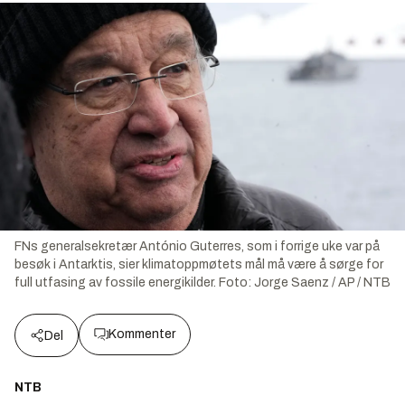
FNs generalsekretær António Guterres, som i forrige uke var på
besøk i Antarktis, sier klimatoppmøtets mål må være å sørge for
full utfasing av fossile energikilder.
Foto:
Jorge Saenz / AP / NTB
Kommenter
Del
NTB