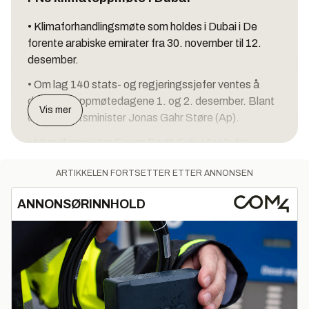
• Klimaforhandlingsmøte som holdes i Dubai i De
forente arabiske emirater fra 30. november til 12.
desember.
• Om lag 140 stats- og regjeringssjefer ventes å
delta på toppmøtedagene 1. og 2. desember. Blant
Vis mer
dem er statsminister Jonas Gahr Støre (Ap).
• Utenriksminister Espen Barth Eide (Ap) leder
Norges delegasjon når Støre ikke er til stede. I
ARTIKKELEN FORTSETTER ETTER ANNONSEN
tillegg vil klima- og miljøminister Andreas Bjelland
Eriksen (Ap) og utviklingsminister Anne Beathe
ANNONSØRINNHOLD
Tvinnereim (Sp) delta på møtet. Olje- og
energiminister Terje Aasland (Ap) er til stede én dag.
• Nesten alle verdens land er med i forhandlingene.
De dreier seg i stor grad om gjennomføringen av
klimaavtalen som ble vedtatt i Paris i 2015.
• Også organisasjoner, pressefolk og representanter