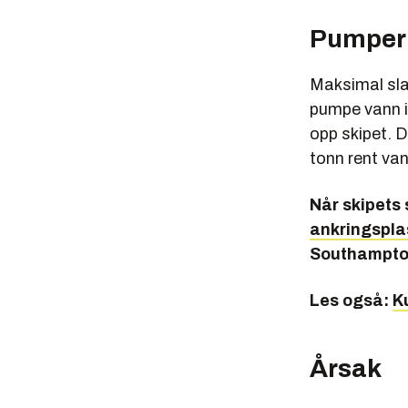
Pumper
Maksimal sla
pumpe vann i
opp skipet. D
tonn rent van
Når skipets s
ankringspl
Southampto
Les også:
Ku
Årsak