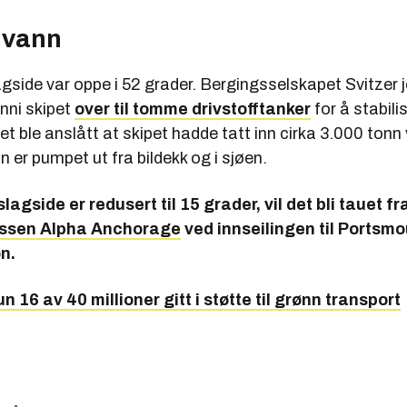
 vann
gside var oppe i 52 grader. Bergingsselskapet Svitzer 
nni skipet
over til tomme drivstofftanker
for å stabili
et ble anslått at skipet hadde tatt inn cirka 3.000 tonn
n er pumpet ut fra bildekk og i sjøen.
lagside er redusert til 15 grader, vil det bli tauet fr
assen Alpha Anchorage
ved innseilingen til Portsmou
n.
n 16 av 40 millioner gitt i støtte til grønn transport