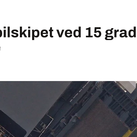
bilskipet ved 15 gra
e