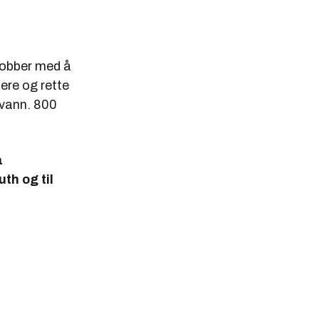
jobber med å
sere og rette
 vann. 800
a
th og til