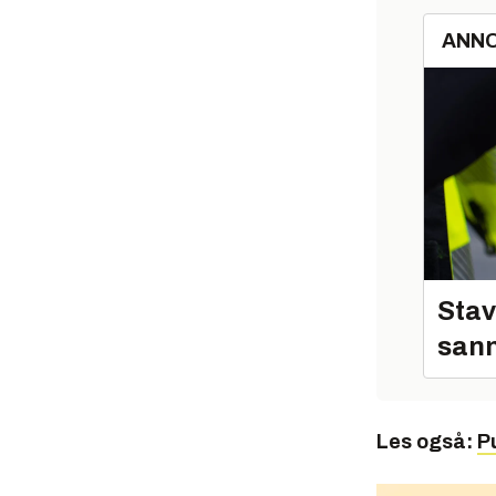
ANN
Stav
sann
Les også:
P