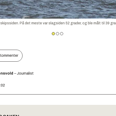
kipssiden. På det meste var slagsiden 52 grader, og ble målt til 39 gr
Kommenter
ensvold
– Journalist
2:02