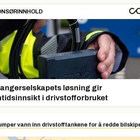
ONSØRINNHOLD
angerselskapets løsning gir
tidsinnsikt i drivstofforbruket
umper vann inn drivstofftankene for å redde bilskip