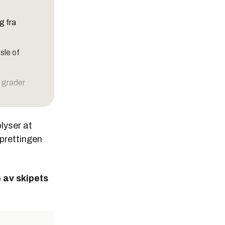
g fra
sle of
0 grader
04 JCB
lyser at
pprettingen
5400 biler
 av skipets