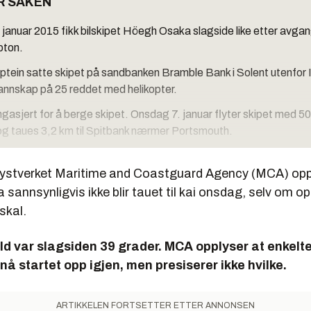
R SAKEN
 januar 2015 fikk bilskipet Höegh Osaka slagside like etter avgan
ton.
ptein satte skipet på sandbanken Bramble Bank i Solent utenfor I
nnskap på 25 reddet med helikopter.
ngasjert for å berge skipet. Onsdag 7. januar flyter skipet med 5
og taues 3,2 km til Spitbank nærmer Portsmouth.
står av 1200 luksusbiler fra Jaguar og Land Rover, 65 Mini og 1
 kystverket Maritime and Coastguard Agency (MCA) opp
askiner.
annsynligvis ikke blir tauet til kai onsdag, selv om o
r i fast rundtur mellom Europa, Midtøsten og India. Skipet kan ta 
skal.
gget i 2000.
d var slagsiden 39 grader. MCA opplyser at enkelte
nå startet opp igjen, men presiserer ikke hvilke.
ARTIKKELEN FORTSETTER ETTER ANNONSEN