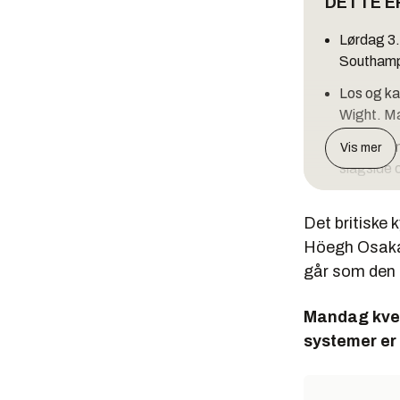
DETTE E
Lørdag 3.
Southamp
Los og ka
Wight. Ma
Svitzer e
Vis mer
slagside 
Lasten be
Det britiske
anleggsm
Höegh Osaka s
Skipet gå
går som den 
og ble by
Mandag kvel
systemer er 