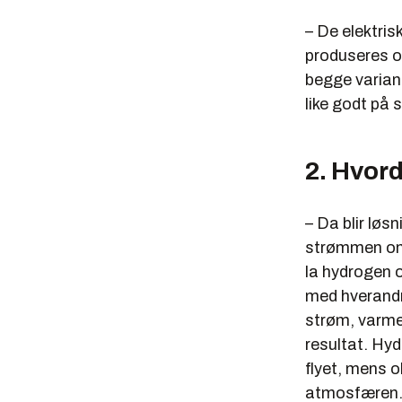
– De elektris
produseres o
begge variant
like godt på 
2. Hvord
– Da blir løs
strømmen om 
la hydrogen 
med hverandr
strøm, varme
resultat. Hy
flyet, mens o
atmosfæren. 