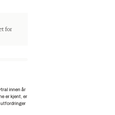
et for
tral innen år
e er kjent, er
utfordringer