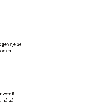
rogen hjelpe
som er
rivstoff
es nå på