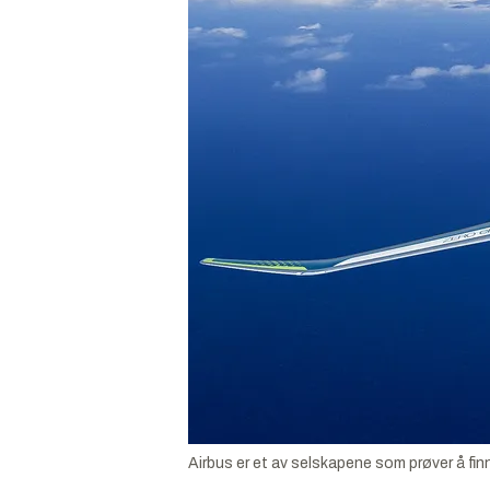
Airbus er et av selskapene som prøver å finn