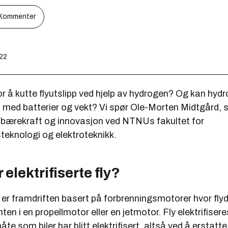
Kommenter
:22
for å kutte flyutslipp ved hjelp av hydrogen? Og kan hyd
 med batterier og vekt? Vi spør Ole-Morten Midtgård, 
 bærekraft og innovasjon ved NTNUs fakultet for
teknologi og elektroteknikk.
 elektrifiserte fly?
y er framdriften basert på forbrenningsmotorer hvor flyd
ten i en propellmotor eller en jetmotor. Fly elektrifiser
te som biler har blitt elektrifisert, altså ved å erstatte