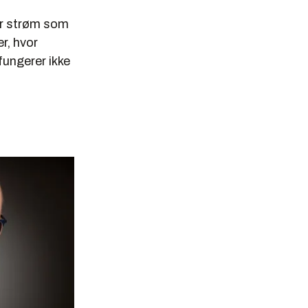
ler strøm som
r, hvor
fungerer ikke