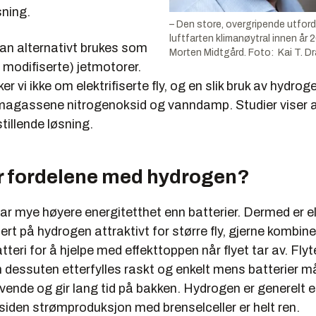
sning.
– Den store, overgripende utford
luftfarten klimanøytral innen år 2
an alternativt brukes som
Morten Midtgård. Foto: Kai T. 
itt modifiserte) jetmotorer.
 vi ikke om elektrifiserte fly, og en slik bruk av hydroge
limagassene nitrogenoksid og vanndamp. Studier viser a
stillende løsning.
er fordelene med hydrogen?
r mye høyere energitetthet enn batterier. Dermed er el
ert på hydrogen attraktivt for større fly, gjerne kombin
batteri for å hjelpe med effekttoppen når flyet tar av. Fly
 dessuten etterfylles raskt og enkelt mens batterier m
vende og gir lang tid på bakken. Hydrogen er generelt e
siden strømproduksjon med brenselceller er helt ren.