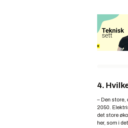
4. Hvilk
– Den store, 
2050. Elektri
det store øk
her, som i de