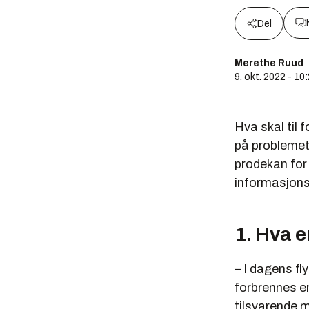
Del
Merethe Ruud
9. okt. 2022 - 10
Hva skal til 
på problemet
prodekan for
informasjons
1. Hva er
– I dagens fl
forbrennes en
tilsvarende må