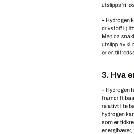
utslippsfri lø
– Hydrogen k
drivstoff i (l
Men da snakker
utslipp av k
er en tilfreds
3. Hva 
– Hydrogen ha
framdrift bas
relativt lite 
hydrogen kan
som er tidkre
energibærer, 