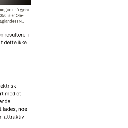
ringen er å gjøre
050, sier Ole-
Dragland/NTNU
n resulterer i
t dette ikke
ektrisk
ert med et
tende
å lades, noe
n attraktiv