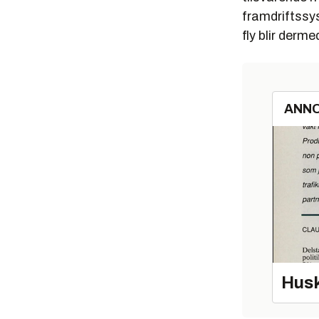
framdriftssys
fly blir derme
ANN
Husk