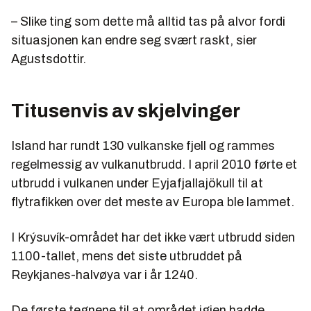
– Slike ting som dette må alltid tas på alvor fordi
situasjonen kan endre seg svært raskt, sier
Agustsdottir.
Titusenvis av skjelvinger
Island har rundt 130 vulkanske fjell og rammes
regelmessig av vulkanutbrudd. I april 2010 førte et
utbrudd i vulkanen under Eyjafjallajökull til at
flytrafikken over det meste av Europa ble lammet.
I Krýsuvík-området har det ikke vært utbrudd siden
1100-tallet, mens det siste utbruddet på
Reykjanes-halvøya var i år 1240.
De første tegnene til at området igjen hadde