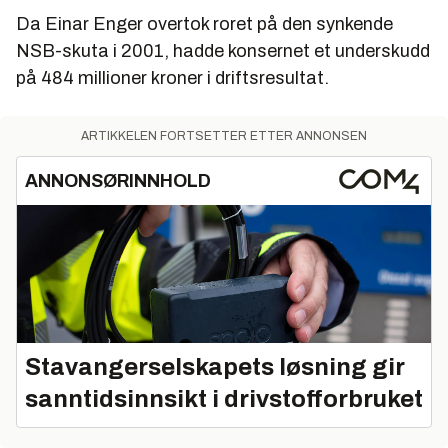
Da Einar Enger overtok roret på den synkende
Alder:
50
NSB-skuta i 2001, hadde konsernet et underskudd
Bosted:
Oslo
på 484 millioner kroner i driftsresultat.
Familie:
Gift, ingen barn
Utdanning:
Cand.mag. Med 3-årig utdanning som
ARTIKKELEN FORTSETTER ETTER ANNONSEN
kommunalkandidat
ANNONSØRINNHOLD
Tidligere stillinger:
Saksbehandler i Akershus
fylkeskommune, stabsjef og direktør i Kommunenes
Sentralforbund, rådmann i kommunene Skodje, Lier
og Bærum.
Nå:
Jernbanedirektør
Stavangerselskapets løsning gir
sanntidsinnsikt i drivstofforbruket