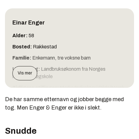
Einar Enger
Alder:
58
Bosted:
Rakkestad
Familie:
Enkemann, tre voksne barn
Utdanning:
Landbruksøkonom fra Norges
Vis mer
landbrukshøgskole
Tidligere stillinger:
Markedsdirektør i Gilde/Norsk
Kjøtt, og administrerende direktør både i Gilde
De har samme etternavn og jobber begge med
Vestfold-Buskerud, Fellesmeieriet og Tine Norske
tog. Men Enger & Enger er ikke i slekt.
Meierier.
Nå:
Konsernsjef i NSB
Snudde
Elisabeth Enger