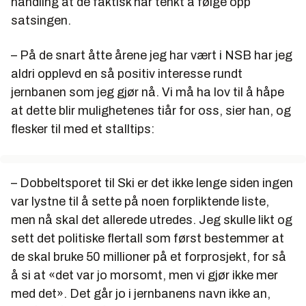
handling at de faktisk har tenkt å følge opp
satsingen.
– På de snart åtte årene jeg har vært i NSB har jeg
aldri opplevd en så positiv interesse rundt
jernbanen som jeg gjør nå. Vi må ha lov til å håpe
at dette blir mulighetenes tiår for oss, sier han, og
flesker til med et stalltips:
– Dobbeltsporet til Ski er det ikke lenge siden ingen
var lystne til å sette på noen forpliktende liste,
men nå skal det allerede utredes. Jeg skulle likt og
sett det politiske flertall som først bestemmer at
de skal bruke 50 millioner på et forprosjekt, for så
å si at «det var jo morsomt, men vi gjør ikke mer
med det». Det går jo i jernbanens navn ikke an,