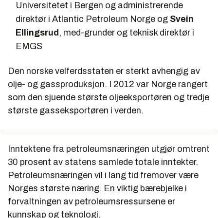
Universitetet i Bergen og administrerende
forskningsartikler knyttet til EM-teknologien.
direktør i Atlantic Petroleum Norge og
Svein
Ellingsrud
, med-grunder og teknisk direktør i
EMGS
Den norske velferdsstaten er sterkt avhengig av
olje- og gassproduksjon. I 2012 var Norge rangert
som den sjuende største oljeeksportøren og tredje
største gasseksportøren i verden.
Inntektene fra petroleumsnæringen utgjør omtrent
30 prosent av statens samlede totale inntekter.
Petroleumsnæringen vil i lang tid fremover være
Norges største næring. En viktig bærebjelke i
forvaltningen av petroleumsressursene er
kunnskap og teknologi.