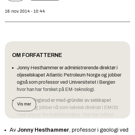
18. nov. 2014 - 10:44
OM FORFATTERNE
Jonny Hesthammer er administrerende direktør i
oljeselskapet Atlantic Petroleum Norge og jobber
også som professor ved Universitetet i Bergen
hvor han har forsket på EM-teknologi.
Svein Ellingsrud er med-gründer av selskapet
Vis mer
EMGS og jobber nå som teknisk direktør i EMGS
med ansvar for multiklientdata. Han har jobbet
med EM-teknologi siden slutten av 1990-tallet.
Av
Jonny Hesthammer
, professor i geologi ved
Begge artikkelforfatterne har publisert en rekke