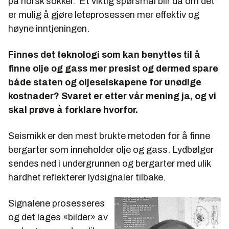
på norsk sokkel. Et viktig spørsmål blir da om det
er mulig å gjøre leteprosessen mer effektiv og
høyne inntjeningen.
Finnes det teknologi som kan benyttes til å
finne olje og gass mer presist og dermed spare
både staten og oljeselskapene for unødige
kostnader? Svaret er etter vår mening ja, og vi
skal prøve å forklare hvorfor.
Seismikk er den mest brukte metoden for å finne
bergarter som inneholder olje og gass. Lydbølger
sendes ned i undergrunnen og bergarter med ulik
hardhet reflekterer lydsignaler tilbake.
Signalene prosesseres
og det lages «bilder» av