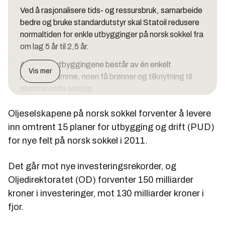
Ved å rasjonalisere tids- og ressursbruk, samarbeide
bedre og bruke standardutstyr skal Statoil redusere
normaltiden for enkle utbygginger på norsk sokkel fra
om lag 5 år til 2,5 år.
Alle hurtigutbyggingene består av én enkelt
Vis mer
havbunnsramme, noen få brønner og tilknytning til
eksisterende anlegg.
Satsingen kalles for fast-track og består foreløpig
Oljeselskapene på norsk sokkel forventer å levere
av sju prosjekter fordelt på to bølger.
inn omtrent 15 planer for utbygging og drift (PUD)
De fire første fast-track-prosjektene PanPandora,
for nye felt på norsk sokkel i 2011.
Katla, Gygrid og Vigdis Nordøst er alle er i rute, med
forventet oppstart i 2012
Det går mot nye investeringsrekorder, og
Oljedirektoratet (OD) forventer 150 milliarder
Prosjektene i bølge 2 baseres på læring fra
forløperne og kan få et enda raskere utviklingsløp
kroner i investeringer, mot 130 milliarder kroner i
fjor.
Blant prosjektene i bølge II er Fossekall/Dompap og
Vilje sør