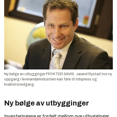
havbunns gasskompresjon og Troll kompresjon.
Mulig PUD for Marathon Petroleums Marihøne.
Ny bølge av utbygginger FRYKTER SKVIS: Jarand Rystad tror ny
oppgang i leverandørindustrien kan føre til tidspress og
kvalitetsnedgang.
Ny bølge av utbygginger
Investeringene er fordelt mellom nye utbygginger,