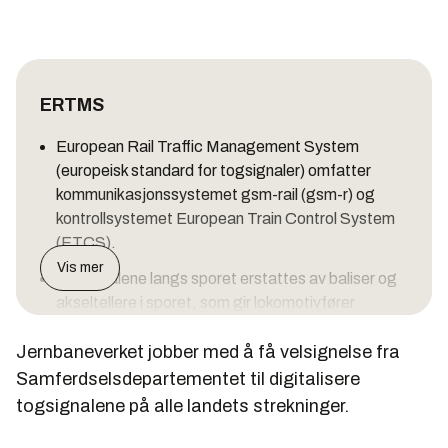
ERTMS
European Rail Traffic Management System
(europeisk standard for togsignaler) omfatter
kommunikasjonssystemet gsm-rail (gsm-r) og
kontrollsystemet European Train Control System
(ETCS).
Vis mer
Lyssignalene langs sporet erstattes av baliser og
akseltellere i sporet, som gir lokomotivfører
informasjon på en skjerm.
Jernbaneverket jobber med å få velsignelse fra
Utbygging i Norge planlagt 2015–2030 med
Samferdselsdepartementet til digitalisere
prislapp 15 - 20 milliarder kroner.
togsignalene på alle landets strekninger.