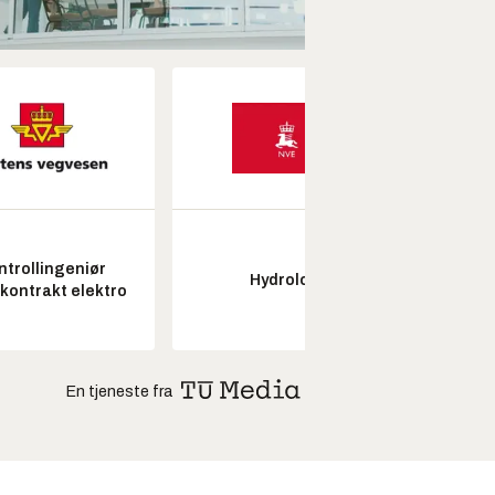
ntrollingeniør
Hydrolog
Seksjon
skontrakt elektro
En tjeneste fra