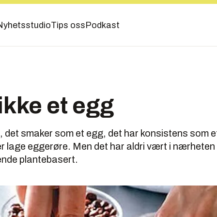
Nyhetsstudio
Tips oss
Podkast
 ikke et egg
, det smaker som et egg, det har konsistens som e
ler lage eggerøre. Men det har aldri vært i nærheten
ende plantebasert.