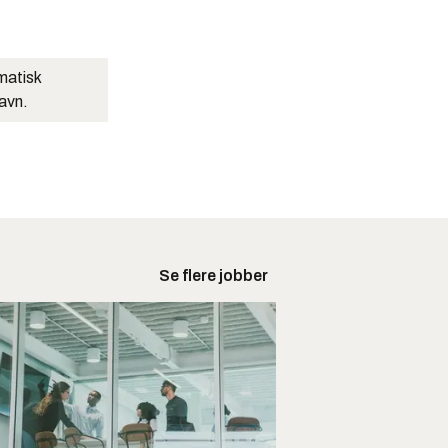
matisk
navn.
Se flere jobber