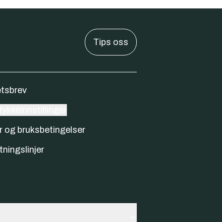
Tips oss
tsbrev
ykkeinnstillinger
r og bruksbetingelser
tningslinjer