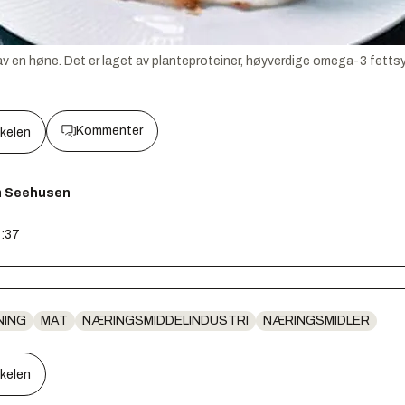
av en høne. Det er laget av planteproteiner, høyverdige omega-3 fettsy
Kommenter
kkelen
m Seehusen
7:37
NING
MAT
NÆRINGSMIDDELINDUSTRI
NÆRINGSMIDLER
kkelen