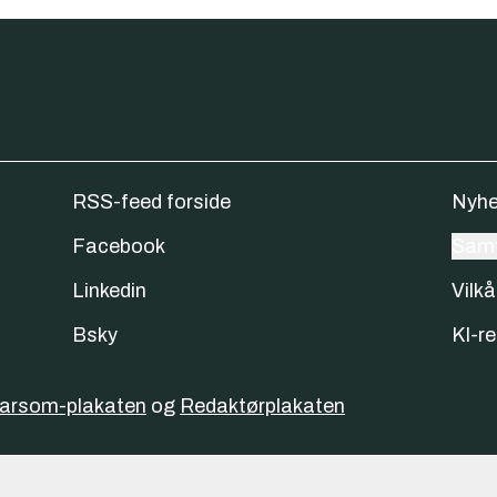
RSS-feed forside
Nyhe
Facebook
Samt
Linkedin
Vilkå
Bsky
KI-re
varsom-plakaten
og
Redaktørplakaten