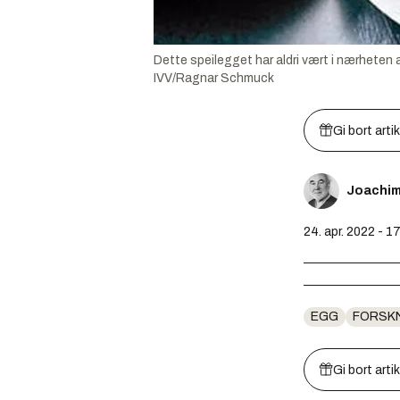
Dette speilegget har aldri vært i nærheten 
IVV/Ragnar Schmuck
Gi bort arti
Joachi
24. apr. 2022 - 1
EGG
FORSK
Gi bort arti