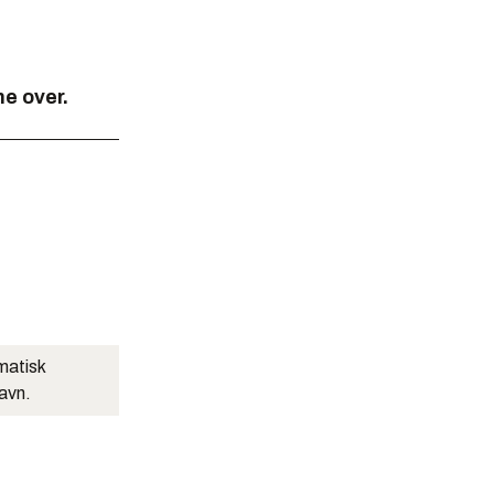
ne over.
matisk
navn.