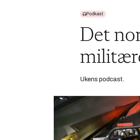
Podkast
Det no
militær
Ukens podcast.