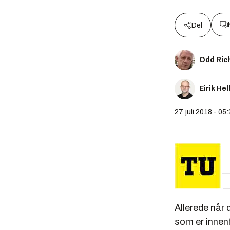
Del
Odd Ric
Eirik He
27. juli 2018 - 05
Allerede når 
som er innenf