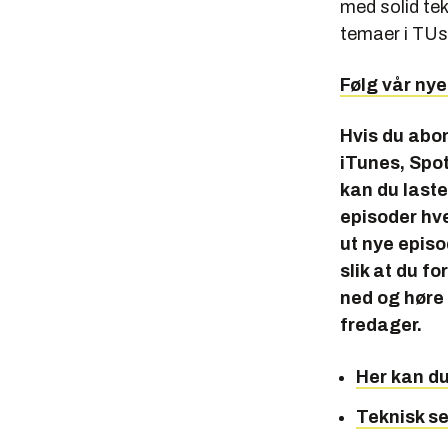
med solid te
temaer i TU
Følg vår ny
Hvis du abo
iTunes, Spot
kan du laste 
episoder hve
ut nye epis
slik at du f
ned og høre 
fredager.
Her kan d
Teknisk se