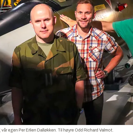
 egen Per Erlien Dalløkken. Til høyre Odd Richard Valmot.