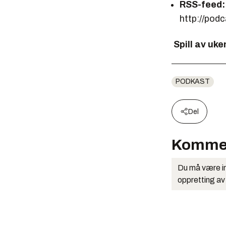
RSS-feed:
http://podc
Spill av uke
PODKAST
Del
Komme
Du må være in
oppretting av