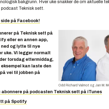
knologisk bakgrunn. Hver uke snakker de om aktuelle te
s podcast
Teknisk sett.
e side på Facebook!
nnerer på Teknisk sett på
ify eller en annen app,
ned og lytte til nye
r uke. Vi legger normalt
oder torsdag ettermiddag,
or eksempel kan laste den
på vei til jobben på
Odd Richard Valmot og Jan M. M
u abonnere på podcasten
Teknisk sett
på iTunes
tt på Spotify