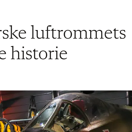
rske luftrommets
e historie