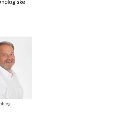
knologiske
oberg.