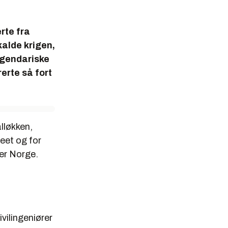
rte fra
kalde krigen,
egendariske
erte så fort
lløkken,
eet og for
er Norge.
vilingeniører