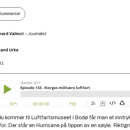
Kommenter
hard Valmot
– Journalist
lland Urke
:21
du kommer til Luftfartsmuseet i Bodø får man et inntry
or. Der står en Hurricane på tippen av en søyle. Riktign