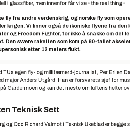
ll i glassfiber, men innenfor får vi se «the real thing».
ke fly fra andre verdenskrig, og norske fly som opere
r krigen. Vi finner også de ikoniske flyene fra den 
ter og Freedom Fighter, for ikke å snakke om det l
t. Den svære raketten som kom på 60-tallet akseler
upersonisk etter 12 meters flukt.
Us egen fly- og millitærnerd-journalist, Per Erlien Da
ed major Anders Utgård. Han er forsvarets sjef for mus
 på Gardermoen og kan det meste om luftens helter ov
en Teknisk Sett
g og Odd Richard Valmot i Teknisk Ukeblad er begge si