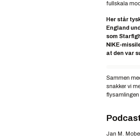
fullskala mode
Her står tys
England unde
som Starfigh
NIKE-missile
at den var s
Sammen med T
snakker vi m
flysamlingen
Podcast
Jan M. Mober