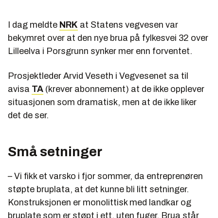
I dag meldte
NRK
at Statens vegvesen var
bekymret over at den nye brua på fylkesvei 32 over
Lilleelva i Porsgrunn synker mer enn forventet.
Prosjektleder Arvid Veseth i Vegvesenet sa til
avisa
TA
(krever abonnement) at de ikke opplever
situasjonen som dramatisk, men at de ikke liker
det de ser.
Små setninger
– Vi fikk et varsko i fjor sommer, da entreprenøren
støpte bruplata, at det kunne bli litt setninger.
Konstruksjonen er monolittisk med landkar og
bruplate som er støpt i ett, uten fuger. Brua står