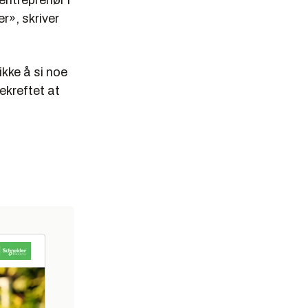
entreprenør i
r», skriver
kke å si noe
ekreftet at