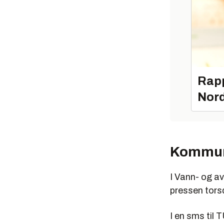
Rapp
Nord
Kommune
I Vann- og av
pressen tors
I en sms til T