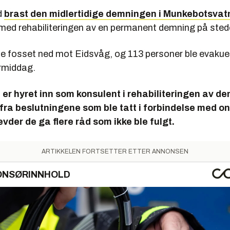
d
brast den midlertidige demningen i Munkebotsvat
e med rehabiliteringen av en permanent demning på sted
fosset ned mot Eidsvåg, og 113 personer ble evakuert
rmiddag.
 er hyret inn som konsulent i rehabiliteringen av d
 fra beslutningene som ble tatt i forbindelse med 
evder de ga flere råd som ikke ble fulgt.
ARTIKKELEN FORTSETTER ETTER ANNONSEN
ONSØRINNHOLD