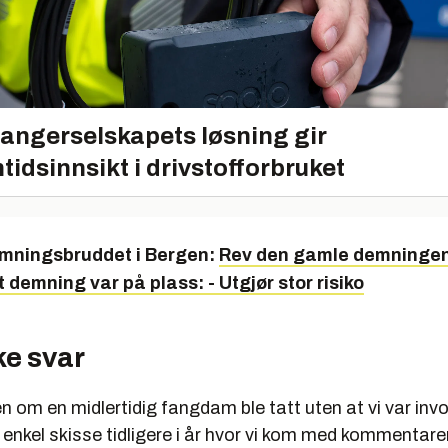
angerselskapets løsning gir
tidsinnsikt i drivstofforbruket
mningsbruddet i Bergen:
Rev den gamle demningen
demning var på plass: - Utgjør stor risiko
kke svar
n om en midlertidig fangdam ble tatt uten at vi var involv
enkel skisse tidligere i år hvor vi kom med kommentarer 