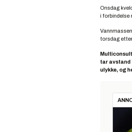
Onsdag kvel
i forbindels
Vannmassene 
torsdag ette
Multiconsult
tar avstand
ulykke, og h
ANN