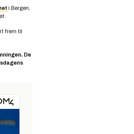
net
i Bergen,
et.
 frem til
emningen. De
onsdagens