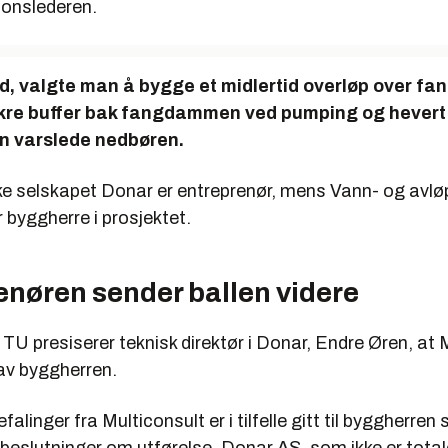
onslederen.
råd, valgte man å bygge et midlertid overløp over 
ikre buffer bak fangdammen ved pumping og hevert 
n varslede nedbøren.
e selskapet Donar er entreprenør, mens Vann- og avlø
byggherre i prosjektet.
enøren sender ballen videre
il TU presiserer teknisk direktør i Donar, Endre Øren, at
 av byggherren.
alinger fra Multiconsult er i tilfelle gitt til byggherren