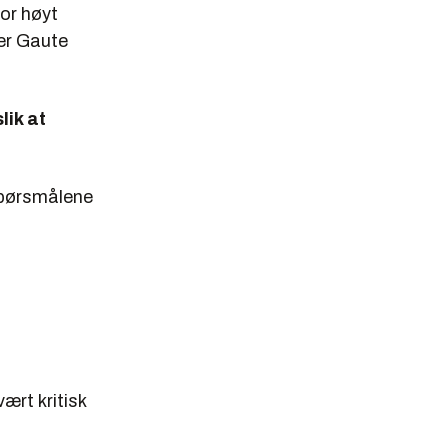
or høyt
er Gaute
lik at
 spørsmålene
ært kritisk