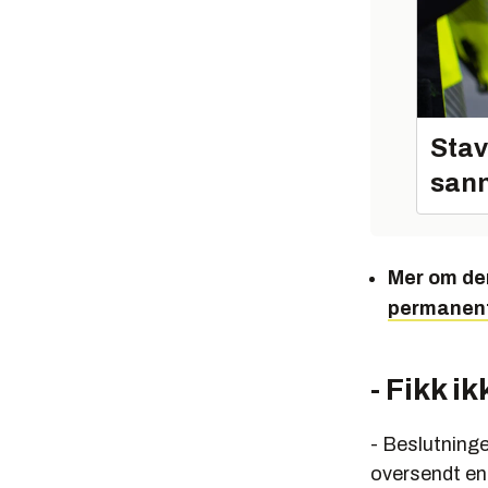
Stav
sann
Mer om de
permanent 
- Fikk i
- Beslutninge
oversendt en 