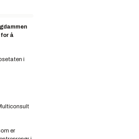
fangdammen
for å
psetaten i
 Multiconsult
 som er