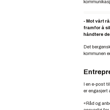
kommunikasj
- Mot vårt 
framfor å s
håndtere de
Det bergensk
kommunen er 
Entrepr
I en e-post t
er engasjert
«Råd og anbef