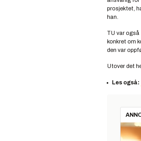
ansvarlig for
prosjektet, h
han.
TU var også i
konkret om k
den var oppfø
Utover det h
Les også:
ANN