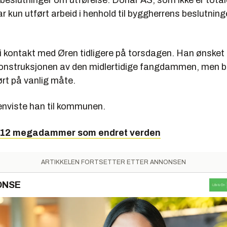
 beslutninger om utførelse. Donar AS, som ikke er total
ar kun utført arbeid i henhold til byggherrens beslutninge
 kontakt med Øren tidligere på torsdagen. Han ønsket i
onstruksjonen av den midlertidige fangdammen, men b
rt på vanlig måte.
enviste han til kommunen.
12 megadammer som endret verden
ARTIKKELEN FORTSETTER ETTER ANNONSEN
ONSE