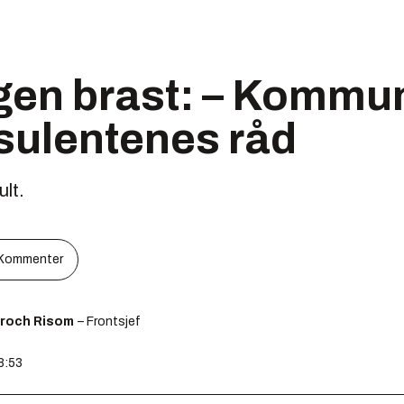
en brast: – Kommun
sulentenes råd
lt.
Kommenter
Broch Risom
– Frontsjef
8:53