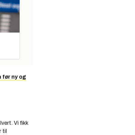
 før ny og
ert. Vi fikk
til