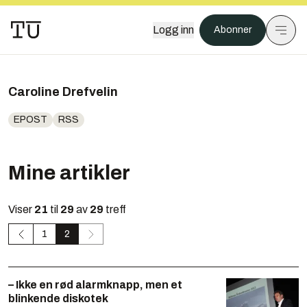
Logg inn
Abonner
Caroline Drefvelin
EPOST
RSS
Mine artikler
Viser
21
til
29
av
29
treff
1
2
– Ikke en rød alarmknapp, men et
blinkende diskotek