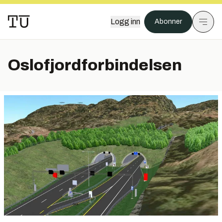
Logg inn
Abonner
Oslofjordforbindelsen