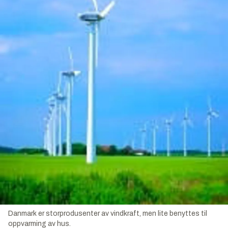
Danmark er storprodusenter av vindkraft, men lite benyttes til
oppvarming av hus.