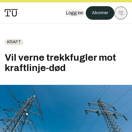
Logg inn
Abonner
KRAFT
Vil verne trekkfugler mot
kraftlinje-død