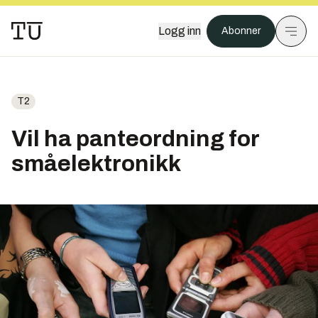
Logg inn
Abonner
T2
Vil ha panteordning for
småelektronikk