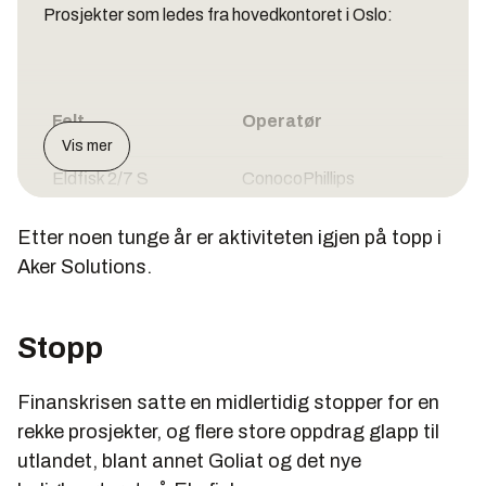
Prosjekter som ledes fra hovedkontoret i Oslo:
Felt
Operatør
Vis mer
Eldfisk 2/7 S
ConocoPhillips
Etter noen tunge år er aktiviteten igjen på topp i
Ekofisk 2/4 Z
ConocoPhillips
Aker Solutions.
Hild
Total
Stopp
Luno
Lundin
Finanskrisen satte en midlertidig stopper for en
Mariner
Statoil
rekke prosjekter, og flere store oppdrag glapp til
utlandet, blant annet Goliat og det nye