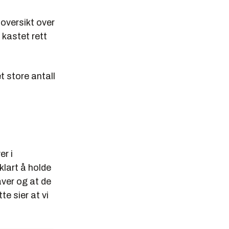
oversikt over
 kastet rett
t store antall
er i
klart å holde
aver og at de
e sier at vi