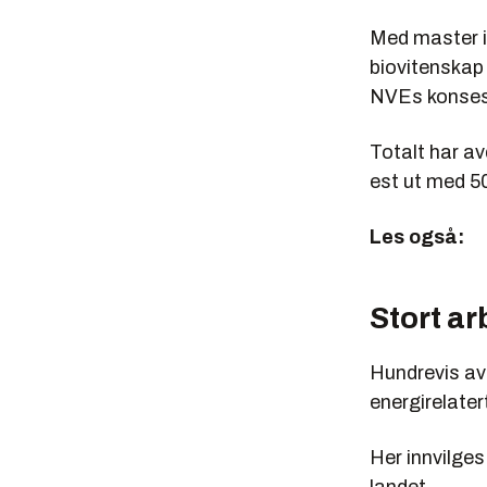
Med master i 
biovitenskap
NVEs konsesj
Totalt har a
est ut med 50
Les også:
Stort a
Hundrevis av 
energirelater
Her innvilges