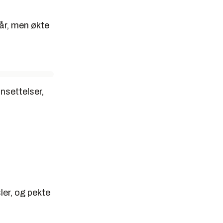
 år, men økte
ansettelser,
er, og pekte