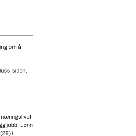
ving om å
pluss-siden,
 næringslivet
ygg jobb. Lønn
(28) i