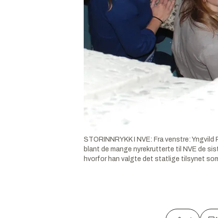
STORINNRYKK I NVE: Fra venstre: Yngvild Per
blant de mange nyrekrutterte til NVE de si
hvorfor han valgte det statlige tilsynet som