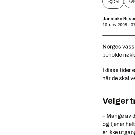
Del
Jannicke Nilse
10. nov. 2008 - 0
Norges vassd
beholde nøkk
I disse tider
når de skal v
Velger t
– Mange av de
og tjener hel
er ikke utgan