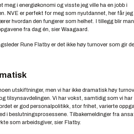
t meg i energiøkonomi og visste jeg ville ha en jobb i
n. NVE er perfekt for meg som nyutdannet, her får jeg 
ærer hvordan den fungerer som helhet. I tillegg blir man
oppgavene fra dag én, sier Waagaard.
ngsleder Rune Flatby er det ikke høy turnover som gir de
amatisk
 noen utskiftninger, men vi har ikke dramatisk høy turnov
g tilsynsavdelingen. Vi har vokst, samtidig som vi har 
kordet er god personalpolitikk, stor frihet, varierte oppg
d i beslutningsprosessene. Tilbakemeldinger fra ansatt
ykte som arbeidsgiver, sier Flatby.