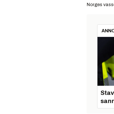
Norges vassd
ANN
Stav
sann