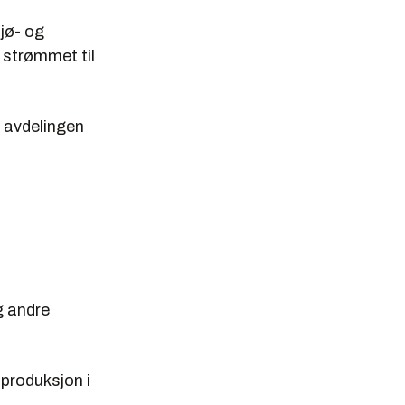
jø- og
 strømmet til
e avdelingen
g andre
tproduksjon i