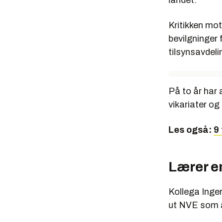
landet.
Kritikken mot
bevilgninger 
tilsynsavdeli
På to år har 
vikariater og
Les også:
9 
Lærer e
Kollega Inge
ut NVE som ak