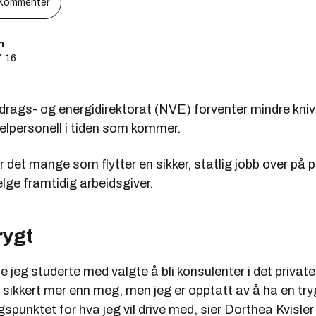
Kommenter
n
7:16
rags- og energidirektorat (NVE) forventer mindre kni
elpersonell i tiden som kommer.
 er det mange som flytter en sikker, statlig jobb over på 
elge framtidig arbeidsgiver.
rygt
 jeg studerte med valgte å bli konsulenter i det private
t sikkert mer enn meg, men jeg er opptatt av å ha en tr
gspunktet for hva jeg vil drive med, sier Dorthea Kvisler 