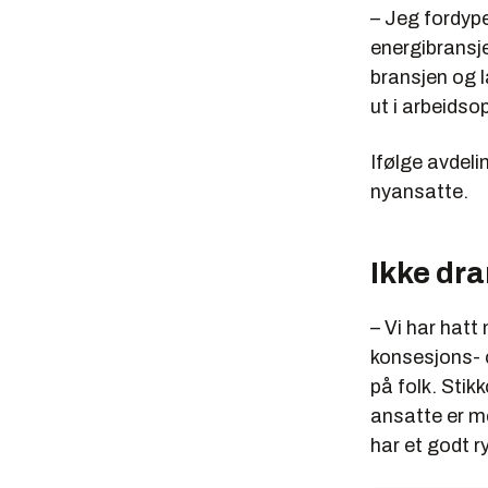
– Jeg fordype
energibransje
bransjen og l
ut i arbeids
Ifølge avdeli
nyansatte.
Ikke dr
– Vi har hatt
konsesjons- o
på folk. Stik
ansatte er me
har et godt r