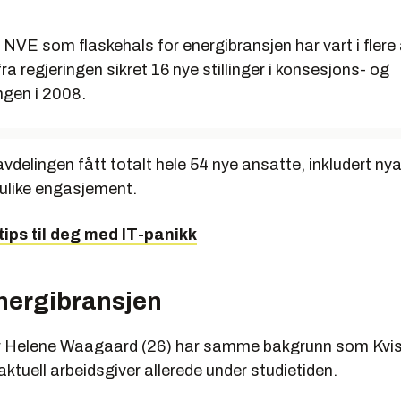
 NVE som flaskehals for energibransjen har vart i flere
fra regjeringen sikret 16 nye stillinger i konsesjons- og
ngen i 2008.
avdelingen fått totalt hele 54 nye ansatte, inkludert ny
 ulike engasjement.
tips til deg med IT-panikk
nergibransjen
r Helene Waagaard (26) har samme bakgrunn som Kvisl
tuell arbeidsgiver allerede under studietiden.