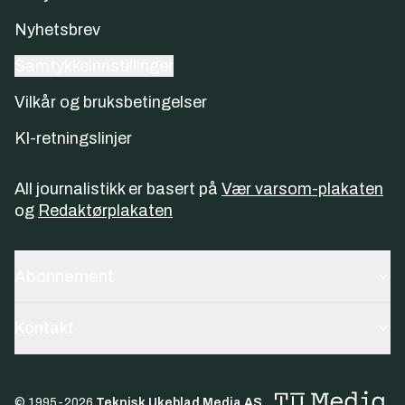
Nyhetsbrev
Samtykkeinnstillinger
Vilkår og bruksbetingelser
KI-retningslinjer
All journalistikk er basert på
Vær varsom-plakaten
og
Redaktørplakaten
Abonnement
Kontakt
© 1995-
2026
Teknisk Ukeblad Media AS