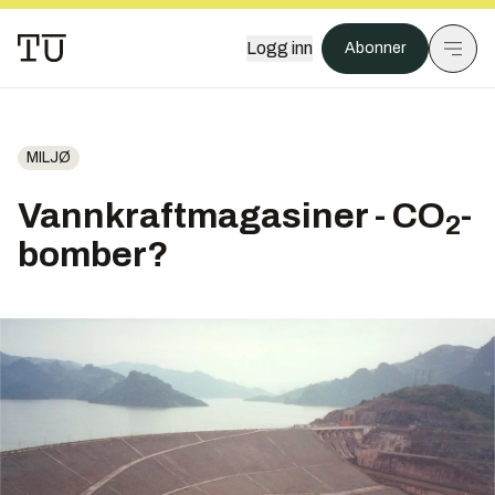
Logg inn
Abonner
MILJØ
Vannkraftmagasiner - CO
-
2
bomber?