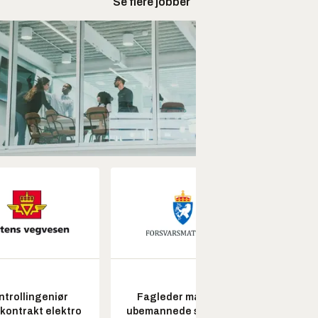
Se flere jobber
ntrollingeniør
Fagleder maritime
Seksjon
skontrakt elektro
ubemannede systemer