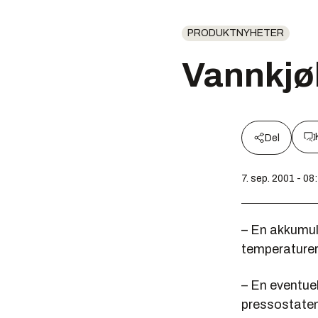
PRODUKTNYHETER
Vannkjø
Del
7. sep. 2001 - 08
– En akkumul
temperaturer
– En eventuell
pressostatene