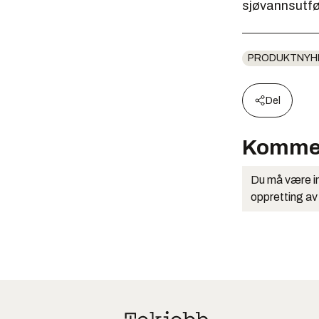
sjøvannsutfør
PRODUKTNYH
Del
Komme
Du må være in
oppretting av