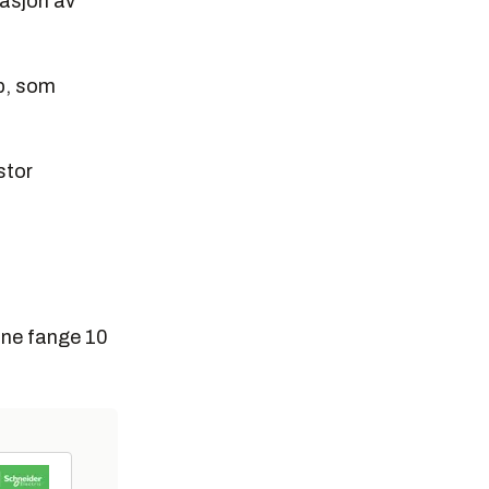
rasjon av
p, som
stor
unne fange 10