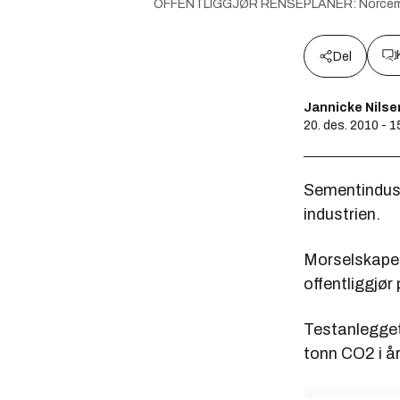
OFFENTLIGGJØR RENSEPLANER: Norcem Brev
Del
Jannicke Nilse
20. des. 2010 - 1
Sementindustr
industrien.
Morselskapet
offentliggjør
Testanlegget 
tonn CO2 i år