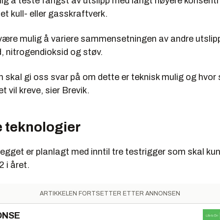
lig å teste fangst av utslipp med langt høyere konsent
t kull- eller gasskraftverk.
 være mulig å variere sammensetningen av andre utslip
, nitrogendioksid og støv.
 skal gi oss svar på om dette er teknisk mulig og hvor 
t vil kreve, sier Brevik.
e teknologier
egget er planlagt med inntil tre testrigger som skal k
 i året.
ARTIKKELEN FORTSETTER ETTER ANNONSEN
ONSE