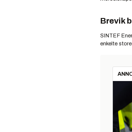
Brevik b
SINTEF Energ
enkelte store 
ANN