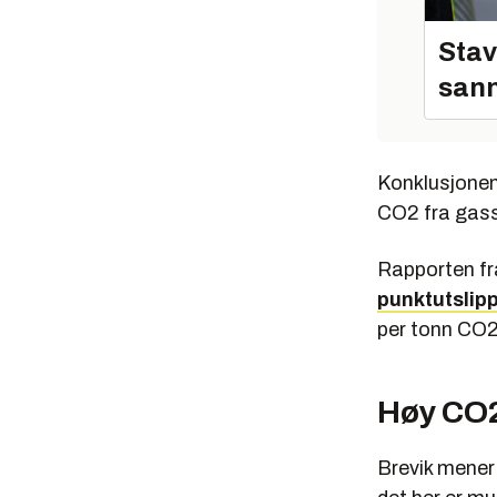
Stav
sann
Konklusjonen 
CO2 fra gass
Rapporten fr
punktutslip
per tonn CO2
Høy CO2
Brevik mener 