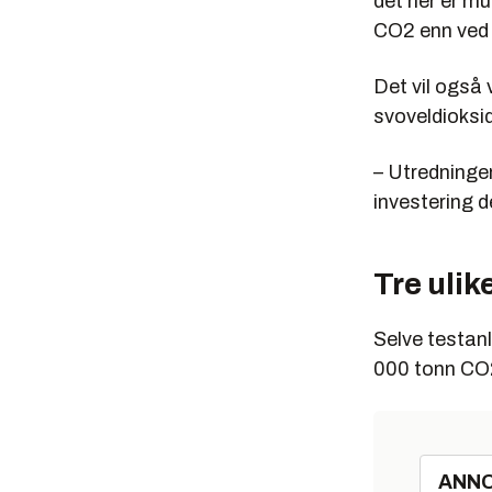
det her er mu
CO2 enn ved e
Det vil også
svoveldioksid
– Utredningen
investering de
Tre ulik
Selve testanl
000 tonn CO2
ANN