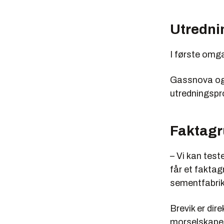
Utredni
I første omg
Gassnova og f
utredningspro
Faktagr
– Vi kan tes
får et fakta
sementfabrikk
Brevik er dir
morselskapet