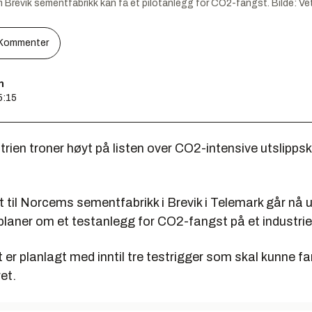
ik sementfabrikk kan få et pilotanlegg for CO2-fangst.
Bilde:
Ve
Kommenter
n
5:15
ien troner høyt på listen over CO2-intensive utslippski
 til Norcems sementfabrikk i Brevik i Telemark går nå 
 planer om et testanlegg for CO2-fangst på et industriel
er planlagt med inntil tre testrigger som skal kunne f
et.