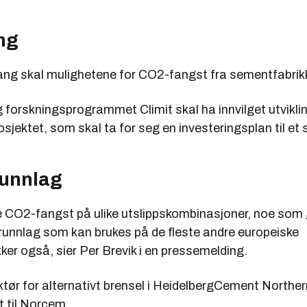
ng
ang skal mulighetene for CO2-fangst fra sementfabrik
orskningsprogrammet Climit skal ha innvilget utvikling
sjektet, som skal ta for seg en investeringsplan til et s
unnlag
te CO2-fangst på ulike utslippskombinasjoner, noe som
grunnlag som kan brukes på de fleste andre europeiske
er også, sier Per Brevik i en pressemelding.
ektør for alternativt brensel i HeidelbergCement Northe
 til Norcem.