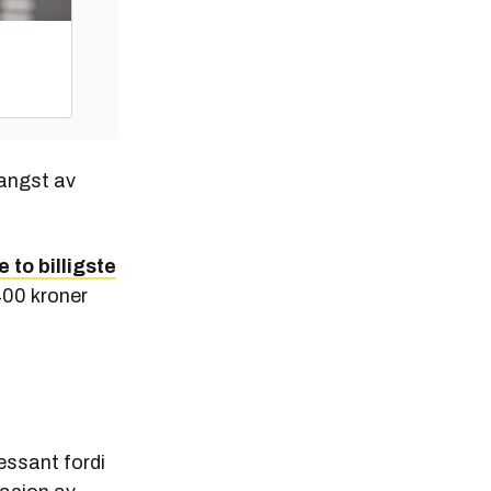
fangst av
e to billigste
400 kroner
essant fordi