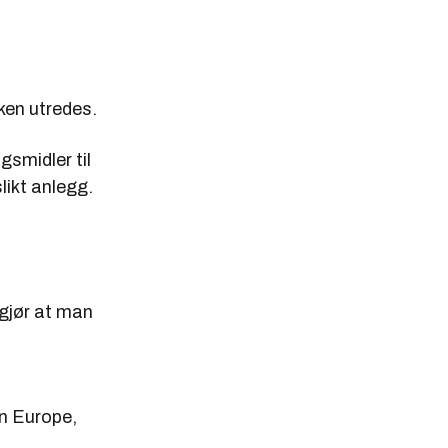
ken utredes.
smidler til
likt anlegg.
 gjør at man
rn Europe,