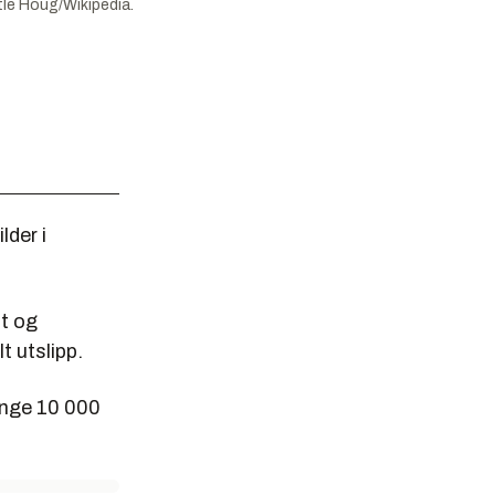
tle Houg/Wikipedia.
lder i
ut og
t utslipp.
ange 10 000