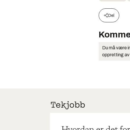
Del
Komme
Du må være in
oppretting av