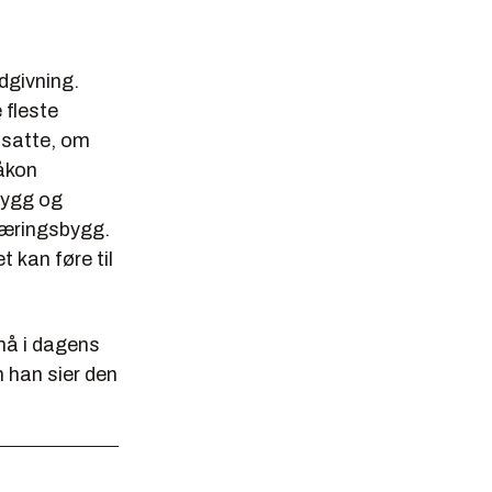
dgivning.
 fleste
ansatte, om
åkon
 bygg og
 næringsbygg.
 kan føre til
nå i dagens
 han sier den