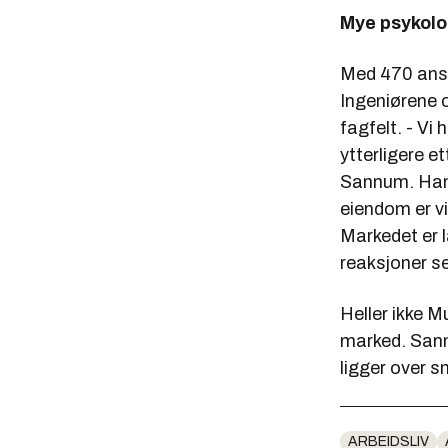
Mye psykolo
Med 470 ansa
Ingeniørene o
fagfelt. - Vi
ytterligere et
Sannum
. Ha
eiendom er vi
Markedet er l
reaksjoner se
Heller ikke M
marked. Sannu
ligger over sn
ARBEIDSLIV