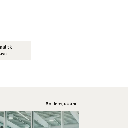
matisk
navn.
Se flere jobber