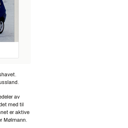
tshavet.
Russland.
edeler av
det med til
net er aktive
ier Mølmann.