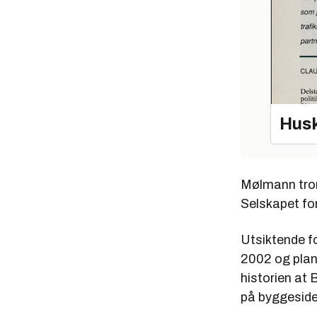
Husk
Mølmann tror 
Selskapet for
Utsiktende fo
2002 og planl
historien at
på byggeside