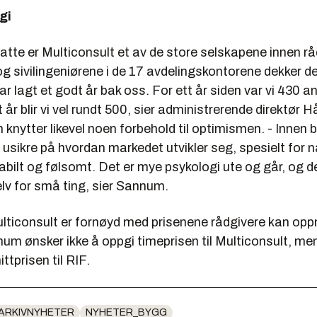
gi
tte er Multiconsult et av de store selskapene innen rå
g sivilingeniørene i de 17 avdelingskontorene dekker de
 har lagt et godt år bak oss. For ett år siden var vi 430 
t år blir vi vel rundt 500, sier administrerende direktør
H
n knytter likevel noen forbehold til optimismen. - Innen
 usikre på hvordan markedet utvikler seg, spesielt for
abilt og følsomt. Det er mye psykologi ute og går, og det
lv for små ting, sier Sannum.
ulticonsult er fornøyd med prisenene rådgivere kan opp
m ønsker ikke å oppgi timeprisen til Multiconsult, men
ittprisen til RIF.
ARKIVNYHETER
NYHETER_BYGG