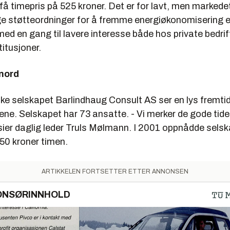
få timepris på 525 kroner. Det er for lavt, men markedet
ige støtteordninger for å fremme energiøkonomisering e
med en gang til lavere interesse både hos private bedrif
titusjoner.
 nord
ke selskapet Barlindhaug Consult AS ser en lys fremtid
e. Selskapet har 73 ansatte. - Vi merker de gode tiden
 sier daglig leder
Truls Mølmann
. I 2001 oppnådde selsk
550 kroner timen.
ARTIKKELEN FORTSETTER ETTER ANNONSEN
ONSØRINNHOLD