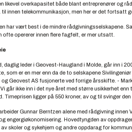
 likevel overkapasitet både blant entreprenører og råd
til innen telekommunikasjon, men her er det fortsatt go
 har vært best i de mindre rådgivningsselskapene. S
 ofte opererer innen flere fagfelt, er mer utsatt.
eie
d
, daglig leder i Geovest-Haugland i Molde, går inn i 2
e, som er en mer enn da de to selskapene Sivilingeniør
og Geovest AS fusjonerte ved forrige årsskifte. - Mar
. Vi går ikke inn i det nye året med større usikkerhet enn t
. Timeprisen ligger på 550 kroner, av og til svinger de
arbeider
Gunnar Berntzen
alene med rådgivning innen 
 og engergiøkonomisering. Hovedtyngden av oppdrage
g av skoler og sykehjem og andre oppdarag for kommun