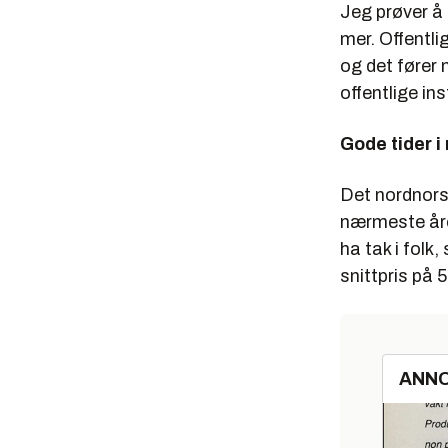
Jeg prøver å 
mer. Offentl
og det fører 
offentlige ins
Gode tider i
Det nordnors
nærmeste åren
ha tak i folk,
snittpris på 
ANN