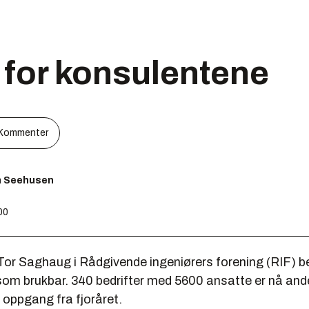
 for konsulentene
Kommenter
m Seehusen
00
 Tor Saghaug i Rådgivende ingeniørers forening (RIF) 
om brukbar. 340 bedrifter med 5600 ansatte er nå andel
s oppgang fra fjoråret.