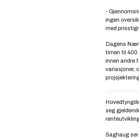
- Gjennomsnit
ingen oversik
med prisstig
Dagens Nærin
timen til 400 
innen andre 
variasjoner, 
projsjekteri
Hovedtyngden
seg gjeldende
renteutviklin
Saghaug ser 