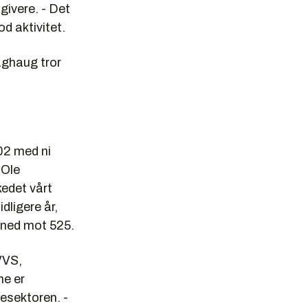
givere. - Det
d aktivitet.
aghaug tror
002 med ni
 Ole
kedet vårt
idligere år,
n ned mot 525.
VVS,
ne er
esektoren. -