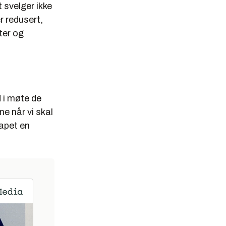
 svelger ikke
r redusert,
ter og
 i møte de
e når vi skal
apet en