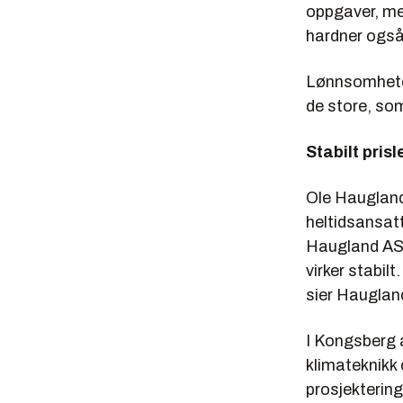
oppgaver, men
hardner også 
Lønnsomheten
de store, som
Stabilt prisl
Ole Hauglan
heltidsansatt
Haugland AS 
virker stabilt
sier Haugland
I Kongsberg 
klimateknikk
prosjekterin