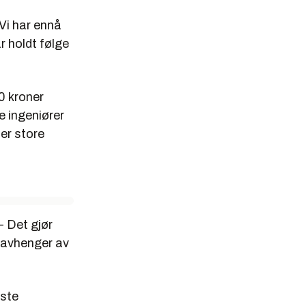
 Vi har ennå
r holdt følge
0 kroner
de ingeniører
er store
- Det gjør
n avhenger av
øste