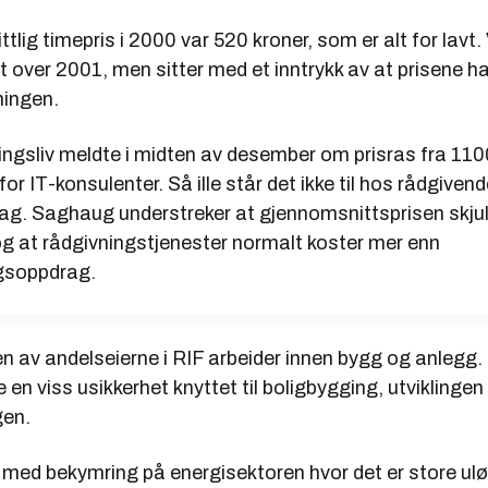
tlig timepris i 2000 var 520 kroner, som er alt for lavt.
t over 2001, men sitter med et inntrykk av at prisene ha
ningen.
gsliv meldte i midten av desember om prisras fra 110
for IT-konsulenter. Så ille står det ikke til hos rådgiven
fag. Saghaug understreker at gjennomsnittsprisen skjul
og at rådgivningstjenester normalt koster mer enn
ngsoppdrag.
 av andelseierne i RIF arbeider innen bygg og anlegg. 
 en viss usikkerhet knyttet til boligbygging, utviklinge
gen.
med bekymring på energisektoren hvor det er store ul