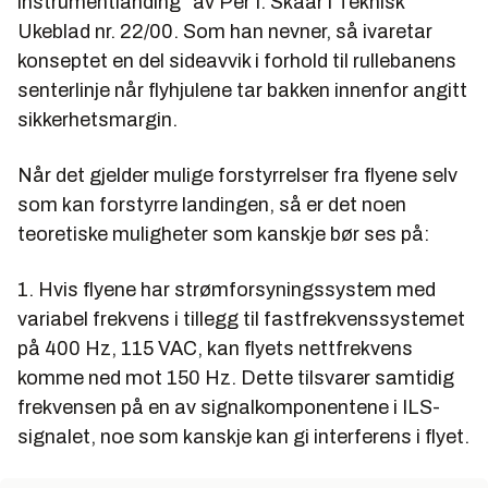
instrumentlanding” av Per I. Skaar i Teknisk
Ukeblad nr. 22/00. Som han nevner, så ivaretar
konseptet en del sideavvik i forhold til rullebanens
senterlinje når flyhjulene tar bakken innenfor angitt
sikkerhetsmargin.
Når det gjelder mulige forstyrrelser fra flyene selv
som kan forstyrre landingen, så er det noen
teoretiske muligheter som kanskje bør ses på:
1. Hvis flyene har strømforsyningssystem med
variabel frekvens i tillegg til fastfrekvenssystemet
på 400 Hz, 115 VAC, kan flyets nettfrekvens
komme ned mot 150 Hz. Dette tilsvarer samtidig
frekvensen på en av signalkomponentene i ILS-
signalet, noe som kanskje kan gi interferens i flyet.