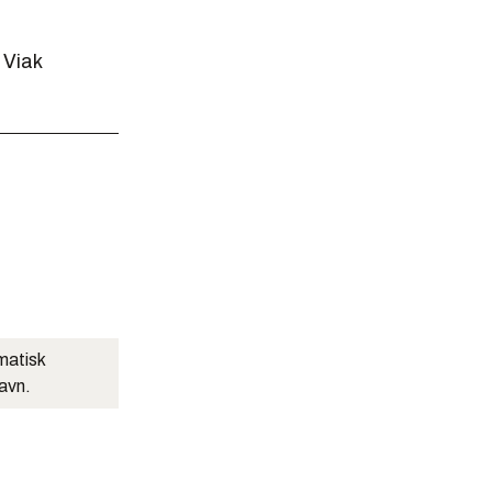
 Viak
matisk
navn.