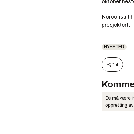
oktober neste
Norconsult ha
prosjektert.
NYHETER
Del
Komme
Du må være in
oppretting av