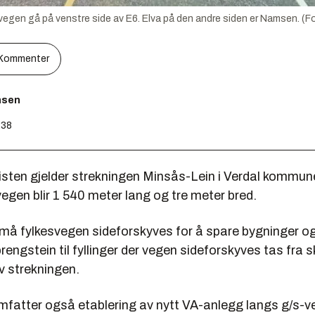
lvegen gå på venstre side av E6. Elva på den andre siden er Namsen. (
Kommenter
nsen
:38
risten gjelder strekningen Minsås-Lein i Verdal kommun
gen blir 1 540 meter lang og tre meter bred.
må fylkesvegen sideforskyves for å spare bygninger o
engstein til fyllinger der vegen sideforskyves tas fra 
v strekningen.
fatter også etablering av nytt VA-anlegg langs g/s-v