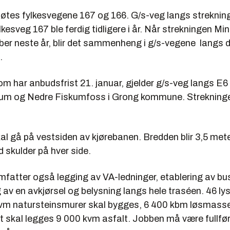
tes fylkesvegene 167 og 166. G/s-veg langs streknin
kesveg 167 ble ferdig tidligere i år. Når strekningen Mi
tober neste år, blir det sammenheng i g/s-vegene langs 
.
m har anbudsfrist 21. januar, gjelder g/s-veg langs E
um og Nedre Fiskumfoss i Grong kommune. Strekning
l gå på vestsiden av kjørebanen. Bredden blir 3,5 meter
 skulder på hver side.
fatter også legging av VA-ledninger, etablering av b
av en avkjørsel og belysning langs hele traséen. 46 ly
kvm natursteinsmurer skal bygges, 6 400 kbm løsmasse
et skal legges 9 000 kvm asfalt. Jobben må være fullfør