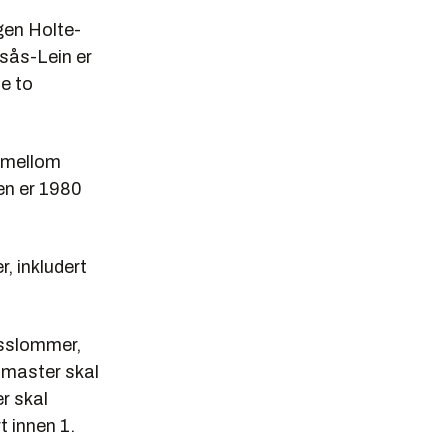
gen Holte-
nsås-Lein er
de to
6 mellom
en er 1980
, inkludert
usslommer,
smaster skal
r skal
t innen 1.