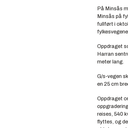
På Minsås mø
Minsås på fyl
fullført i ok
fylkesvegene
Oppdraget so
Harran sentr
meter lang.
G/s-vegen ska
en 25 cm bred
Oppdraget om
oppgradering 
reises, 540 
flyttes, og d