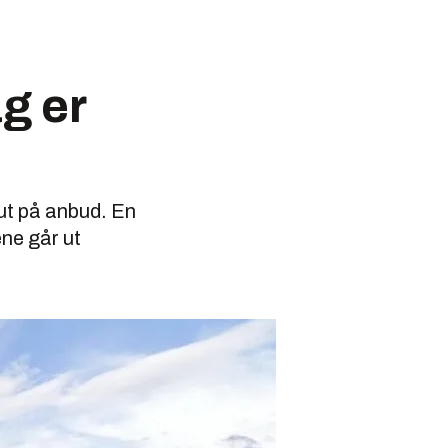
g er
ut på anbud. En
ne går ut