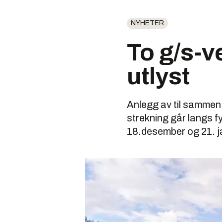
NYHETER
To g/s-v
utlyst
Anlegg av til sammen
strekning går langs f
18.desember og 21. j