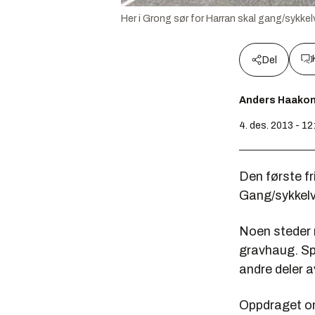
Her i Grong sør for Harran skal gang/sykke
Del
Anders Haako
4. des. 2013 - 12
Den første f
Gang/sykkelve
Noen steder 
gravhaug. Spr
andre deler a
Oppdraget om