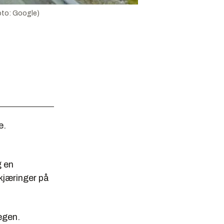
Foto: Google)
e.
g en
skjæringer på
egen.