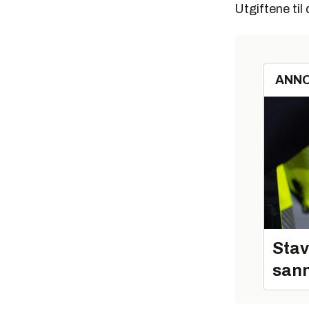
Utgiftene ti
ANN
Stav
sann