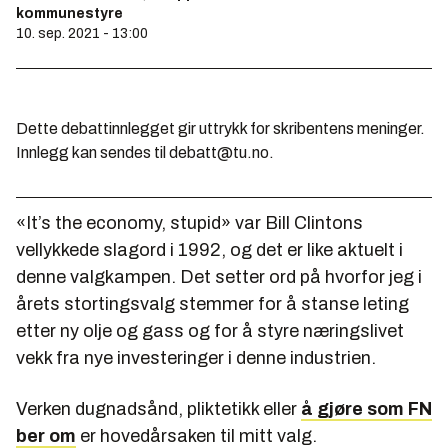
kommunestyre
10. sep. 2021 - 13:00
Dette debattinnlegget gir uttrykk for skribentens meninger.
Innlegg kan sendes til debatt@tu.no.
«It’s the economy, stupid» var Bill Clintons
vellykkede slagord i 1992, og det er like aktuelt i
denne valgkampen. Det setter ord på hvorfor jeg i
årets stortingsvalg stemmer for å stanse leting
etter ny olje og gass og for å styre næringslivet
vekk fra nye investeringer i denne industrien.
Verken dugnadsånd, pliktetikk eller
å gjøre som FN
ber om
er hovedårsaken til mitt valg.