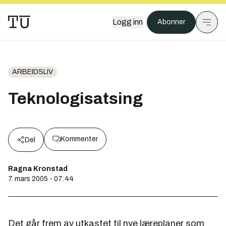
Logg inn
Abonner
ARBEIDSLIV
Teknologisatsing
Kommenter
Del
Ragna Kronstad
7. mars 2005 - 07:44
Det går frem av utkastet til nye læreplaner som